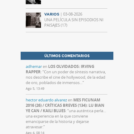
| 03-08-2026
VARIOS
UNA PELÍCULA SIN EPISODIOS NI
PAISAJES (17)
ÚLTIMOS COMENTARIOS
adhemar
en
LOS OLVIDADOS: IRVING
RAPPER
: “
Con un poder de síntesis narrativa,
nos describe el cine de hollywood, de la edad
de oro, poblados de inmensos…
”
Ago 5, 13:49
hector eduardo alvarez
en
MES FICUNAM
2016 (26) / CRÍTICAS BREVES (134): LU BIAN
YE CAN / KAILI BLUES
: “
una auténtica perla…
una experiencia en la que conviene
emanciparse de la historia y dejarse
atravesar.
”
Ago 4, 08:14