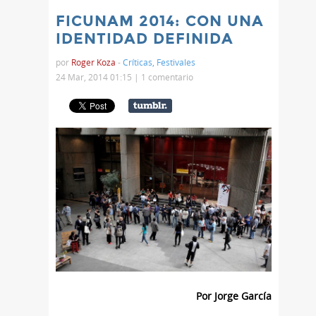
FICUNAM 2014: CON UNA
IDENTIDAD DEFINIDA
por
Roger Koza
-
Críticas
,
Festivales
24 Mar, 2014 01:15 |
1 comentario
Por Jorge García