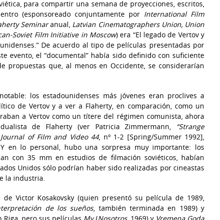
iética, para compartir una semana de proyecciones, escritos,
cuentro (esponsoreado conjuntamente por
International Film
laherty Seminar
anual,
Latvian Cinematographers Union, Union
an-Soviet Film Initiative in Moscow
) era “El legado de Vertov y
ounidenses.” De acuerdo al tipo de películas presentadas por
e evento, el “documental” había sido definido con suficiente
e propuestas que, al menos en Occidente, se considerarían
 notable: los estadounidenses más jóvenes eran proclives a
ítico de Vertov y a ver a Flaherty, en comparación, como un
deraban a Vertov como un títere del régimen comunista, ahora
vidualista de Flaherty (ver Patricia Zimmermann,
“Strange
,
Journal of Film and Video 44
, nº 1-2 [Spring/Summer 1992],
 Y en lo personal, hubo una sorpresa muy importante: los
jaban con 35 mm en estudios de filmación soviéticos, habían
ados Unidos sólo podrían haber sido realizadas por cineastas
 la industria.
 de Victor Kosakovsky (quien presentó su película de 1989,
nterpretación de los sueños
, también terminada en 1989) y
n Riga, pero sus películas
My
(
Nosotros
, 1969) y
Vremena Goda