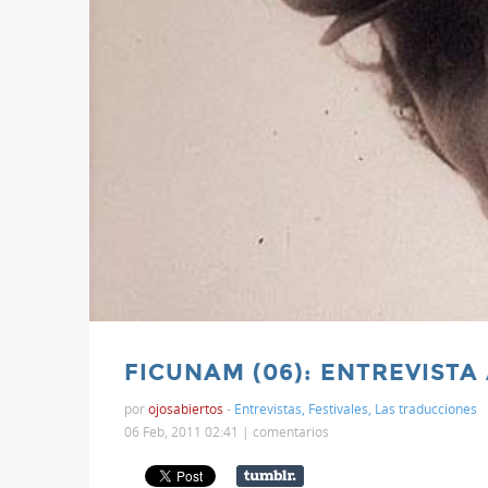
FICUNAM (06): ENTREVISTA
por
ojosabiertos
-
Entrevistas
,
Festivales
,
Las traducciones
06 Feb, 2011 02:41 |
comentarios