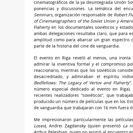
cinematográficos de la ya desintegrada Unión Sov
ponencias y discusiones. La temática del en
Seminars
, organización responsable de
Robert F
of Cinematographers of the Soviet Union y Americ
Flaherty en los documentales soviéticos y estad
ambas delegaciones resultaba claro, que para est
amplitud como para abarcar un gran espectro d
parte de la historia del cine de vanguardia.
El evento en Riga reveló al menos, una ironía
admirar la inventiva formal y el compromiso pol
reaccionario, mientras que los soviéticos consi
desacreditado, y admiraban el espíritu indi
Bedfellows: The Legacy of Vertov and Flaherty”
número especial dedicado al evento en Riga).
recientes realizadores “soviéticos”, que traba
producido un número de películas que en los Est
de vanguardia que trabajaran con 16 mm fuera de
Me impresionaron particularmente las películas
Losev
), Andrei Zagdansky (quien presentó
La i
Arthur Peleshian, quien no asistió al encuentro e