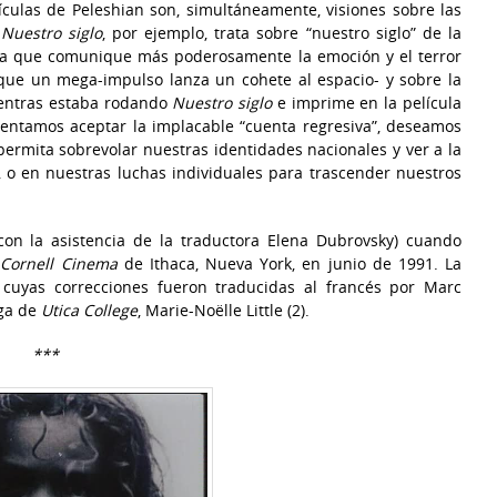
ículas de Peleshian son, simultáneamente, visiones sobre las
.
Nuestro siglo
, por ejemplo, trata sobre “nuestro siglo” de la
ula que comunique más poderosamente la emoción y el terror
que un mega-impulso lanza un cohete al espacio- y sobre la
entras estaba rodando
Nuestro siglo
e imprime en la película
entamos aceptar la implacable “cuenta regresiva”, deseamos
 permita sobrevolar nuestras identidades nacionales y ver a la
, o en nuestras luchas individuales para trascender nuestros
con la asistencia de la traductora Elena Dubrovsky) cuando
a
Cornell Cinema
de Ithaca, Nueva York, en junio de 1991. La
, cuyas correcciones fueron traducidas al francés por Marc
ega de
Utica College
, Marie-Noëlle Little (2).
***