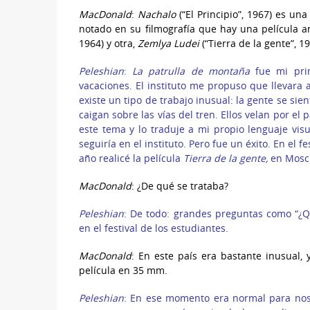
MacDonald
:
Nachalo
(“El Principio”, 1967) es u
notado en su filmografía que hay una película an
1964) y otra,
Zemlya Ludei
(“Tierra de la gente”, 1
Peleshian
:
La patrulla de montaña
fue mi prim
vacaciones. El instituto me propuso que llevara
existe un tipo de trabajo inusual: la gente se si
caigan sobre las vías del tren. Ellos velan por el
este tema y lo traduje a mi propio lenguaje visu
seguiría en el instituto. Pero fue un éxito. En el f
año realicé la película
Tierra de la gente,
en Mosc
MacDonald
: ¿De qué se trataba?
Peleshian
: De todo: grandes preguntas como “¿Qu
en el festival de los estudiantes.
MacDonald
: En este país era bastante inusual,
película en 35 mm.
Peleshian
: En ese momento era normal para nos