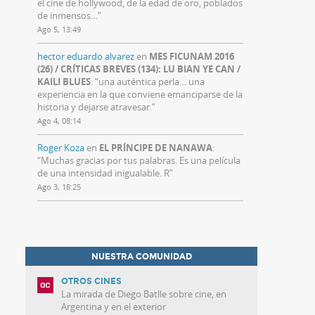
el cine de hollywood, de la edad de oro, poblados
de inmensos…
”
Ago 5, 13:49
hector eduardo alvarez
en
MES FICUNAM 2016
(26) / CRÍTICAS BREVES (134): LU BIAN YE CAN /
KAILI BLUES
: “
una auténtica perla… una
experiencia en la que conviene emanciparse de la
historia y dejarse atravesar.
”
Ago 4, 08:14
Roger Koza
en
EL PRÍNCIPE DE NANAWA
:
“
Muchas gracias por tus palabras. Es una película
de una intensidad inigualable. R
”
Ago 3, 18:25
NUESTRA COMUNIDAD
OTROS CINES
La mirada de Diego Batlle sobre cine, en
Argentina y en el exterior