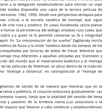
varon a la delegación estadounidense para solicitar un viaje
onde estaba disponible una copia de la tercera película de
 versiones: 1982, 1990). Desde una perspectiva ventajosa para
tivas críticas a la escuela soviética de montaje, que sigue
 de cine ruso y soviético. En
Losev,
Kosakovsky utiliza planos
ra honrar la persistencia del teólogo ortodoxo ruso Losev, que
tubre y a quien se le permitió conservar su fe e integridad
lapsó. En
“La interpretación de los sueños”
Zagdansky recicla
elética de Rusia y la Unión Soviética desde los tiempos de los
 acompañadas por lecturas de textos de Freud. Mientras que
ontaje muy diferentes a aquellas utilizadas por Eisenstein y
ición del mundo que el materialismo dialéctico y el montaje
 de las películas de Peleshian, se ubica dentro de la tradición
o “montaje a distancia”, en contraposición al “montaje de
fragmentos de sonido de tal manera que mientras que en la
rativa o polémica, el conjunto evoluciona gradualmente. Las
ontextos nuevos, hasta que la totalidad del sentido del tema
nos y pastores de la Armenia nativa (
Las estaciones
) o la
del espacio que llevaron a cabo soviéticos y estadounidenses