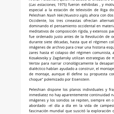
(
Las estaciones
, 1975) fueron exhibidas , y moti
especial a la estación de televisión de Riga d
Peleshian
Nash Vek
(
Nuestro siglo
, ahora con dos
Occidente, los tres cineastas ofrecían alterna
dominando el pensamiento occidental en materia
meditativos de composición rígida, y extensos pa
fue ordenado justo antes de la Revolución de oc
durante siete décadas, hasta que el régimen co
imágenes de archivo para crear una historia esqu
zares hasta el colapso del régimen comunista,
Kosakovsky y Zagdansky utilizan estrategias de m
Vertov para narrar cronológicamente la desapar
dialéctico habían ayudado a construir, el montaje
de montaje, aunque él define su propuesta com
choque” polemizado por Eisenstein.
Peleshian dispone los planos individuales y 
inmediatez no hay aparentemente continuidad nar
imágenes y los sonidos se repiten, siempre en c
abordado –el día a día en la vida de campesi
fascinación mundial que suscitó la exploración 