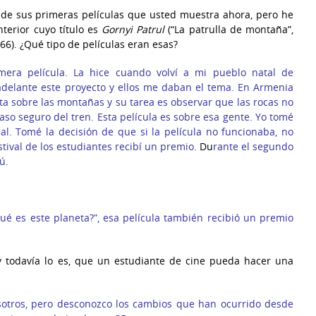
na de sus primeras películas que usted muestra ahora, pero he
terior cuyo título es
Gornyi Patrul
(“La patrulla de montaña”,
966). ¿Qué tipo de películas eran esas?
era película. La hice cuando volví a mi pueblo natal de
 adelante este proyecto y ellos me daban el tema. En Armenia
enta sobre las montañas y su tarea es observar que las rocas no
 paso seguro del tren. Esta película es sobre esa gente. Yo tomé
al. Tomé la decisión de que si la película no funcionaba, no
estival de los estudiantes recibí un premio.
Du
rante el segundo
ú.
é es este planeta?”, esa película también recibió un premio
 y todavía lo es, que un estudiante de cine pueda hacer una
otros, pero desconozco los cambios que han ocurrido desde