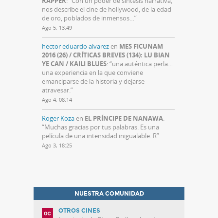
RAPPER
: “
Con un poder de síntesis narrativa,
nos describe el cine de hollywood, de la edad
de oro, poblados de inmensos…
”
Ago 5, 13:49
hector eduardo alvarez
en
MES FICUNAM
2016 (26) / CRÍTICAS BREVES (134): LU BIAN
YE CAN / KAILI BLUES
: “
una auténtica perla…
una experiencia en la que conviene
emanciparse de la historia y dejarse
atravesar.
”
Ago 4, 08:14
Roger Koza
en
EL PRÍNCIPE DE NANAWA
:
“
Muchas gracias por tus palabras. Es una
película de una intensidad inigualable. R
”
Ago 3, 18:25
NUESTRA COMUNIDAD
OTROS CINES