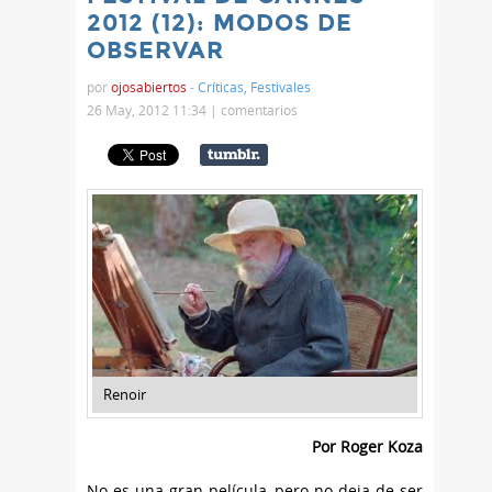
2012 (12): MODOS DE
OBSERVAR
por
ojosabiertos
-
Críticas
,
Festivales
26 May, 2012 11:34 |
comentarios
Renoir
Por Roger Koza
No es una gran película, pero no deja de ser