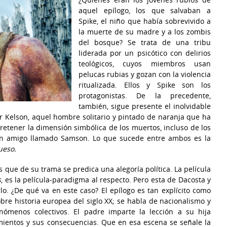
aquel epílogo, los que salvaban a
Spike, el niño que había sobrevivido a
la muerte de su madre y a los zombis
del bosque? Se trata de una tribu
liderada por un psicótico con delirios
teológicos, cuyos miembros usan
pelucas rubias y gozan con la violencia
ritualizada. Ellos y Spike son los
protagonistas. De la precedente,
también, sigue presente el inolvidable
r Kelson, aquel hombre solitario y pintado de naranja que ha
tener la dimensión simbólica de los muertos, incluso de los
 un amigo llamado Samson. Lo que sucede entre ambos es la
ueso.
s que de su trama se predica una alegoría política. La película
s
, es la película-paradigma al respecto. Pero esta de Dacosta y
rlo. ¿De qué va en este caso? El epílogo es tan explícito como
bre historia europea del siglo XX; se habla de nacionalismo y
nómenos colectivos. El padre imparte la lección a su hija
ientos y sus consecuencias. Que en esa escena se señale la