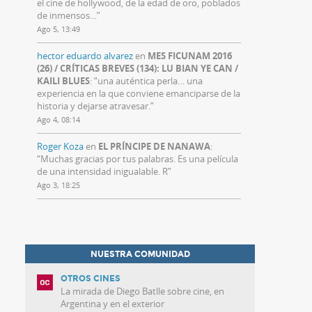
el cine de hollywood, de la edad de oro, poblados
de inmensos…
”
Ago 5, 13:49
hector eduardo alvarez
en
MES FICUNAM 2016
(26) / CRÍTICAS BREVES (134): LU BIAN YE CAN /
KAILI BLUES
: “
una auténtica perla… una
experiencia en la que conviene emanciparse de la
historia y dejarse atravesar.
”
Ago 4, 08:14
Roger Koza
en
EL PRÍNCIPE DE NANAWA
:
“
Muchas gracias por tus palabras. Es una película
de una intensidad inigualable. R
”
Ago 3, 18:25
NUESTRA COMUNIDAD
OTROS CINES
La mirada de Diego Batlle sobre cine, en
Argentina y en el exterior