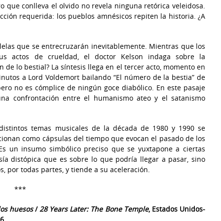
o que conlleva el olvido no revela ninguna retórica veleidosa.
cción requerida: los pueblos amnésicos repiten la historia. ¿A
lelas que se entrecruzarán inevitablemente. Mientras que los
sus actos de crueldad, el doctor Kelson indaga sobre la
n de lo bestial? La síntesis llega en el tercer acto, momento en
nutos a Lord Voldemort bailando “El número de la bestia” de
ero no es cómplice de ningún goce diabólico. En este pasaje
na confrontación entre el humanismo ateo y el satanismo
e distintos temas musicales de la década de 1980 y 1990 se
ncionan como cápsulas del tiempo que evocan el pasado de los
. Es un insumo simbólico preciso que se yuxtapone a ciertas
sía distópica que es sobre lo que podría llegar a pasar, sino
, por todas partes, y tiende a su aceleración.
***
 los huesos
/
28 Years Later: The Bone Temple
, Estados Unidos-
26