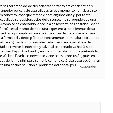
ica salí sorprendido de sus palabras en tanto era consiente de su
 anterior película de esta trilogía. En ese momento no había visto ni
 en concreto, cosa que remedie hace algunos días y, por tanto,
cabalidad su posición. Lejos del discurso, me sorprende que una
a (como se ha entendido la secuela en los términos de franquicia en
áneo), sea al mismo tiempo, una experiencia tan diferente de su
centrada y completa como película antes de pretender acercase
la forma del videoclip (lo que irónicamente, terminaba disfrutando
 hacer»). Garland no inscribe nada nuevo en la mitología del
dad de revertir la infección y salvar al condenado ya había sido
ero en Day of the Dead (y en menor medida, por una pretendida
 Walking Dead). Lo novedoso viene con su conclusión, pues en
a de forma nihilista y sombría con una catártica destrucción, y en
ste una posible solución al problema del apocalipsis.
Responder