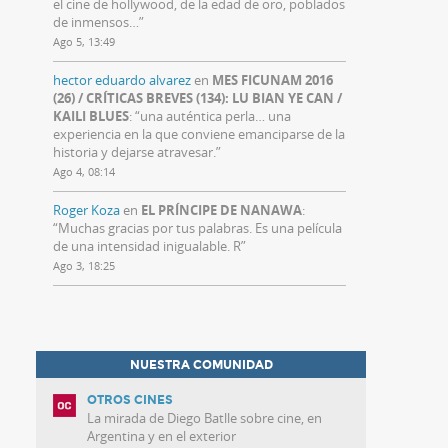
el cine de hollywood, de la edad de oro, poblados
de inmensos…
”
Ago 5, 13:49
hector eduardo alvarez
en
MES FICUNAM 2016
(26) / CRÍTICAS BREVES (134): LU BIAN YE CAN /
KAILI BLUES
: “
una auténtica perla… una
experiencia en la que conviene emanciparse de la
historia y dejarse atravesar.
”
Ago 4, 08:14
Roger Koza
en
EL PRÍNCIPE DE NANAWA
:
“
Muchas gracias por tus palabras. Es una película
de una intensidad inigualable. R
”
Ago 3, 18:25
NUESTRA COMUNIDAD
OTROS CINES
La mirada de Diego Batlle sobre cine, en
Argentina y en el exterior