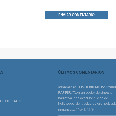
ES
ÚLTIMOS COMENTARIOS
adhemar
en
LOS OLVIDADOS: IRVIN
S
RAPPER
: “
Con un poder de síntesis
narrativa, nos describe el cine de
AS Y DEBATES
hollywood, de la edad de oro, poblad
inmensos…
”
Ago 5, 13:49
S