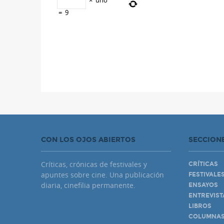
×
uno
=
9
CON LOS OJOS ABIERTOS
SECCION
Críticas, crónicas de festivales y
CRÍTICAS
apuntes sobre cine. Una publicación
FESTIVALE
diaria, cinefilia permanente.
ENSAYOS
ENTREVIST
LIBROS
COLUMNA