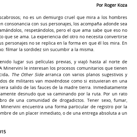
Por Roger Koza
escabrosos; no es un demiurgo cruel que mira a los hombres
en consonancia con sus personajes, los acompaña adonde sea
ma amándolos, respetándolos, pero el que ama sabe que eso no
to que se ama. La experiencia del otro no necesita convertirse
 sus personajes no se replica en la forma en que él los mira. En
imo: filmar la sordidez sin sucumbir a la misma.
nido lugar sus películas previas, y viajó hasta al norte de
A Minervini le interesan los procesos comunitarios que tienen
cida
.
The Other Side
arranca con varios planos sugestivos y
idos de militares van moviéndose como si estuvieran en una
iera salido de las fauces de la madre tierra. Inmediatamente
ramente desnudo que va caminando por la ruta. Por un rato
ro de una comunidad de drogadictos. Tener sexo, fumar,
 Minervini encuentra una forma particular de registro por la
ombre de un placer inmediato, o de una entrega absoluta a un
015