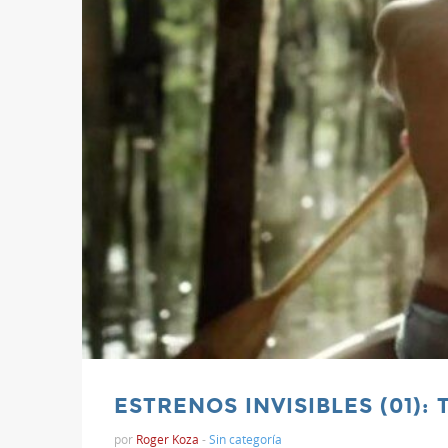
ESTRENOS INVISIBLES (01):
por
Roger Koza
-
Sin categoría