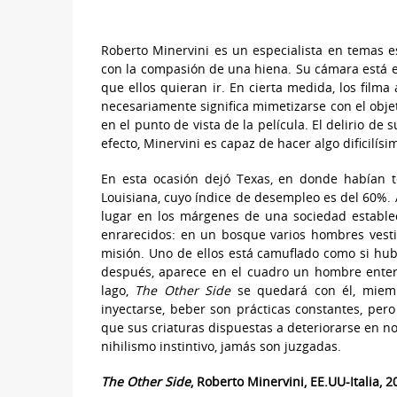
Roberto Minervini es un especialista en temas 
con la compasión de una hiena. Su cámara está 
que ellos quieran ir. En cierta medida, los fil
necesariamente significa mimetizarse con el obje
en el punto de vista de la película. El delirio de
efecto, Minervini es capaz de hacer algo dificilís
En esta ocasión dejó Texas, en donde habían te
Louisiana, cuyo índice de desempleo es del 60%. 
lugar en los márgenes de una sociedad estable
enrarecidos: en un bosque varios hombres vest
misión. Uno de ellos está camuflado como si hub
después, aparece en el cuadro un hombre ente
lago,
The Other Side
se quedará con él, miemb
inyectarse, beber son prácticas constantes, pero
que sus criaturas dispuestas a deteriorarse en n
nihilismo instintivo, jamás son juzgadas.
The Other Side
, Roberto Minervini, EE.UU-Italia, 2