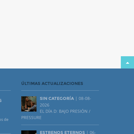
ÚLTIMAS ACTUALIZACIONES
| 08-08-
SIN CATEGORÍA
G
2026
EL DÍA D: BAJO PRESIÓN /
PRESSURE
os de
| 06-
ESTRENOS ETERNOS