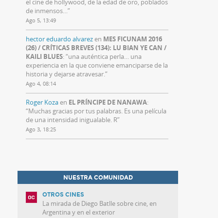
el cine de hollywood, de la edad de oro, poblados
de inmensos…
”
Ago 5, 13:49
hector eduardo alvarez
en
MES FICUNAM 2016
(26) / CRÍTICAS BREVES (134): LU BIAN YE CAN /
KAILI BLUES
: “
una auténtica perla… una
experiencia en la que conviene emanciparse de la
historia y dejarse atravesar.
”
Ago 4, 08:14
Roger Koza
en
EL PRÍNCIPE DE NANAWA
:
“
Muchas gracias por tus palabras. Es una película
de una intensidad inigualable. R
”
Ago 3, 18:25
NUESTRA COMUNIDAD
OTROS CINES
La mirada de Diego Batlle sobre cine, en
Argentina y en el exterior