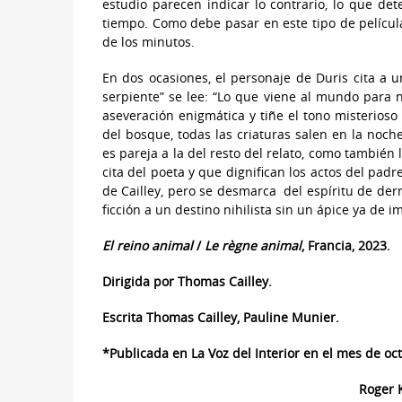
estudio parecen indicar lo contrario, lo que d
tiempo. Como debe pasar en este tipo de película
de los minutos.
En dos ocasiones, el personaje de Duris cita a u
serpiente” se lee: “Lo que viene al mundo para 
aseveración enigmática y tiñe el tono misterios
del bosque, todas las criaturas salen en la noch
es pareja a la del resto del relato, como también
cita del poeta y que dignifican los actos del pa
de Cailley, pero se desmarca del espíritu de der
ficción a un destino nihilista sin un ápice ya de i
El reino animal
/
Le règne animal
, Francia, 2023.
Dirigida por Thomas Cailley.
Escrita Thomas Cailley, Pauline Munier.
*Publicada en La Voz del Interior en el mes de oc
Roger K