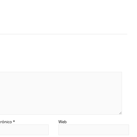
trónico
*
Web