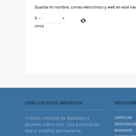
Guarda mi nombre, correo electrónico y web en este na
9
−
=
cinco
CON LOS OJOS ABIERTOS
SECCION
Críticas, crónicas de festivales y
CRÍTICAS
apuntes sobre cine. Una publicación
FESTIVALE
diaria, cinefilia permanente.
ENSAYOS