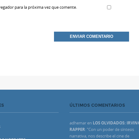
vegador para la próxima vez que comente.
ES
ÚLTIMOS COMENTARIOS
adhemar
en
LOS OLVIDADOS: IRVIN
S
RAPPER
: “
Con un poder de síntesis
narrativa, nos describe el cine de