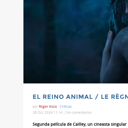
EL REINO ANIMAL / LE RÈG
por
Roger Koza
-
Críticas
28 Oct, 2024 11:14 |
Sin comentarios
Segunda película de Cailley, un cineasta singular