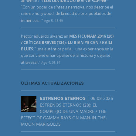
adhemar
en
LOS OLVIDADOS: IRVING RAPPER
:
“
Con un poder de síntesis narrativa, nos describe el
cine de hollywood, de la edad de oro, poblados de
inmensos…
”
Ago 5, 13:49
hector eduardo alvarez
en
MES FICUNAM 2016 (26)
/ CRÍTICAS BREVES (134): LU BIAN YE CAN / KAILI
BLUES
: “
una auténtica perla… una experiencia en la
que conviene emanciparse de la historia y dejarse
atravesar.
”
Ago 4, 08:14
ÚLTIMAS ACTUALIZACIONES
| 06-08-2026
ESTRENOS ETERNOS
ESTRENOS ETERNOS (28): EL
COMPLEJO DE UNA MADRE / THE
EFFECT OF GAMMA RAYS ON MAN-IN-THE-
MOON MARIGOLDS