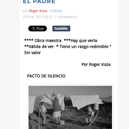
EL PADRE
por
Roger Koza
-
Críticas
25 Ene, 2017 02:47 |
comentarios
**** Obra maestra ***Hay que verla
**Válida de ver * Tiene un rasgo redimible °
Sin valor
Por Roger Koza
PACTO DE SILENCIO