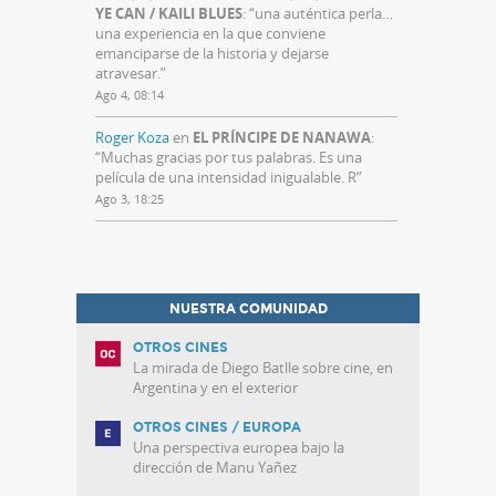
YE CAN / KAILI BLUES
: “
una auténtica perla…
una experiencia en la que conviene
emanciparse de la historia y dejarse
atravesar.
”
Ago 4, 08:14
Roger Koza
en
EL PRÍNCIPE DE NANAWA
:
“
Muchas gracias por tus palabras. Es una
película de una intensidad inigualable. R
”
Ago 3, 18:25
NUESTRA COMUNIDAD
OTROS CINES
La mirada de Diego Batlle sobre cine, en
Argentina y en el exterior
OTROS CINES / EUROPA
Una perspectiva europea bajo la
dirección de Manu Yañez