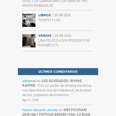
EFFECT OF GAMMA RAYS ON MAN-IN-THE-
MOON MARIGOLDS
| 05-08-2026
LIBROS
TIEMPO Y LUZ
| 03-08-2026
VARIOS
UNA PELÍCULA SIN EPISODIOS NI
PAISAJES (17)
ÚLTIMOS COMENTARIOS
adhemar
en
LOS OLVIDADOS: IRVING
RAPPER
: “
Con un poder de síntesis narrativa,
nos describe el cine de hollywood, de la edad
de oro, poblados de inmensos…
”
Ago 5, 13:49
hector eduardo alvarez
en
MES FICUNAM
2016 (26) / CRÍTICAS BREVES (134): LU BIAN