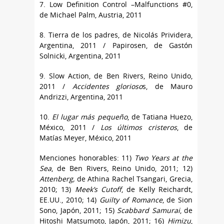
7. Low Definition Control –Malfunctions #0,
de Michael Palm, Austria, 2011
8. Tierra de los padres, de Nicolás Prividera,
Argentina, 2011 / Papirosen, de Gastón
Solnicki, Argentina, 2011
9. Slow Action, de Ben Rivers, Reino Unido,
2011 /
Accidentes glorioso
s, de Mauro
Andrizzi, Argentina, 2011
10.
El lugar más pequeño
, de Tatiana Huezo,
México, 2011 /
Los últimos cristeros
, de
Matías Meyer, México, 2011
Menciones honorables: 11)
Two Years at the
Sea
, de Ben Rivers, Reino Unido, 2011; 12)
Attenberg,
de Athina Rachel Tsangari, Grecia,
2010; 13)
Meek’s Cutoff
, de Kelly Reichardt,
EE.UU., 2010; 14)
Guilty of Romance
, de Sion
Sono, Japón, 2011; 15)
Scabbard Samurai
, de
Hitoshi Matsumoto, Japón, 2011; 16)
Himizu
,