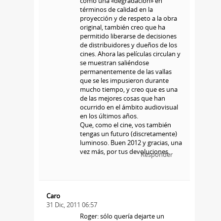
como una «degradación» en
términos de calidad en la
proyección y de respeto a la obra
original, también creo que ha
permitido liberarse de decisiones
de distribuidores y dueños de los
cines. Ahora las películas circulan y
se muestran saliéndose
permanentemente de las vallas
que se les impusieron durante
mucho tiempo, y creo que es una
de las mejores cosas que han
ocurrido en el ámbito audiovisual
en los últimos años.
Que, como el cine, vos también
tengas un futuro (discretamente)
luminoso. Buen 2012 y gracias, una
vez más, por tus devoluciones.
Responder
Caro
31 Dic, 2011 06:57
Roger: sólo quería dejarte un