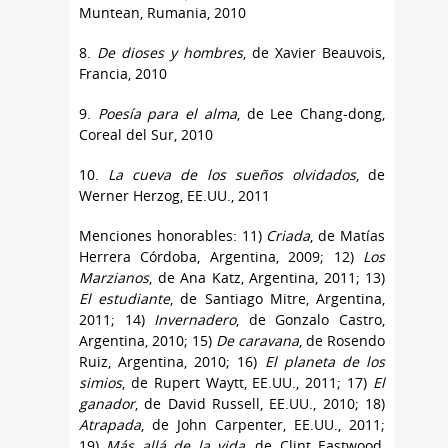
Muntean, Rumania, 2010
8.
De dioses y hombres
, de Xavier Beauvois,
Francia, 2010
9.
Poesía para el alma
, de Lee Chang-dong,
Coreal del Sur, 2010
10.
La cueva de los sueños olvidados
, de
Werner Herzog, EE.UU., 2011
Menciones honorables: 11)
Criada
, de Matías
Herrera Córdoba, Argentina, 2009; 12)
Los
Marzianos
, de Ana Katz, Argentina, 2011; 13)
El estudiante
, de Santiago Mitre, Argentina,
2011; 14)
Invernadero
, de Gonzalo Castro,
Argentina, 2010; 15)
De caravana
, de Rosendo
Ruiz, Argentina, 2010; 16)
El planeta de los
simios
, de Rupert Waytt, EE.UU., 2011; 17)
El
ganador
, de David Russell, EE.UU., 2010; 18)
Atrapada
, de John Carpenter, EE.UU., 2011;
19)
Más allá de la vida,
de Clint Eastwood,