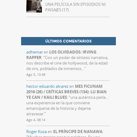
UNA PELÍCULA SIN EPISODIOS NI
PAISAJES (17)
ÚLTIMOS COMENTARIOS
adhemar
en
LOS OLVIDADOS: IRVING
RAPPER
: “
Con un poder de síntesis narrativa,
nos describe el cine de hollywood, de la edad
de oro, poblados de inmensos…
”
Ago 5, 13:49
hector eduardo alvarez
en
MES FICUNAM
2016 (26) / CRÍTICAS BREVES (134): LU BIAN
YE CAN / KAILI BLUES
: “
una auténtica perla…
una experiencia en la que conviene
emanciparse de la historia y dejarse
atravesar.
”
Ago 4, 08:14
Roger Koza
en
EL PRÍNCIPE DE NANAWA
: