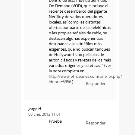
Dentro de esta movida del Video
On Demand (VOD), que incluye el
reciente desembarco del gigante
Netflix y de varios operadores
locales, así como las distintas
ofertas por parte de las telefónicas
o las propias señales de cable, se
destacan algunas experiencias
destinadas a los cinéfilos más
exigentes, que no buscan tanques
de Hollywood sino películas de
autor, clásicos y rarezas de los más
variados orígenes y estéticas. “ (ver
la nota completa en:
http://www.otroscines.com/cine_tv.php?
idnota=5956
)
Responder
Jorge H
03 Ene, 2012 11:01
Prueba
Responder