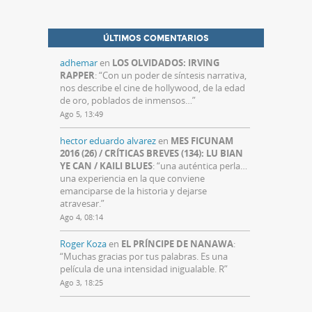
ÚLTIMOS COMENTARIOS
adhemar
en
LOS OLVIDADOS: IRVING
RAPPER
: “
Con un poder de síntesis narrativa,
nos describe el cine de hollywood, de la edad
de oro, poblados de inmensos…
”
Ago 5, 13:49
hector eduardo alvarez
en
MES FICUNAM
2016 (26) / CRÍTICAS BREVES (134): LU BIAN
YE CAN / KAILI BLUES
: “
una auténtica perla…
una experiencia en la que conviene
emanciparse de la historia y dejarse
atravesar.
”
Ago 4, 08:14
Roger Koza
en
EL PRÍNCIPE DE NANAWA
:
“
Muchas gracias por tus palabras. Es una
película de una intensidad inigualable. R
”
Ago 3, 18:25