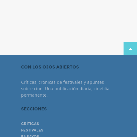
CON LOS OJOS ABIERTOS
Críticas, crónicas de festivales y apuntes
sobre cine. Una publicación diaria, cinefilia
permanente.
SECCIONES
CRÍTICAS
FESTIVALES
ENSAYOS