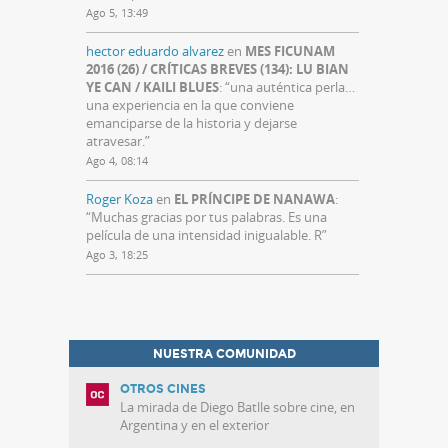
Ago 5, 13:49
hector eduardo alvarez
en
MES FICUNAM
2016 (26) / CRÍTICAS BREVES (134): LU BIAN
YE CAN / KAILI BLUES
: “
una auténtica perla…
una experiencia en la que conviene
emanciparse de la historia y dejarse
atravesar.
”
Ago 4, 08:14
Roger Koza
en
EL PRÍNCIPE DE NANAWA
:
“
Muchas gracias por tus palabras. Es una
película de una intensidad inigualable. R
”
Ago 3, 18:25
NUESTRA COMUNIDAD
OTROS CINES
La mirada de Diego Batlle sobre cine, en
Argentina y en el exterior