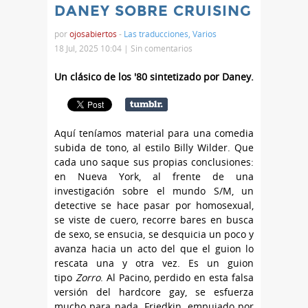
DANEY SOBRE CRUISING
por
ojosabiertos
-
Las traducciones
,
Varios
18 Jul, 2025 10:04 |
Sin comentarios
Un clásico de los '80 sintetizado por Daney.
Aquí teníamos material para una comedia
subida de tono, al estilo Billy Wilder. Que
cada uno saque sus propias conclusiones:
en Nueva York, al frente de una
investigación sobre el mundo S/M, un
detective se hace pasar por homosexual,
se viste de cuero, recorre bares en busca
de sexo, se ensucia, se desquicia un poco y
avanza hacia un acto del que el guion lo
rescata una y otra vez. Es un guion
tipo
Zorro
. Al Pacino, perdido en esta falsa
versión del hardcore gay, se esfuerza
mucho para nada. Friedkin, empujado por