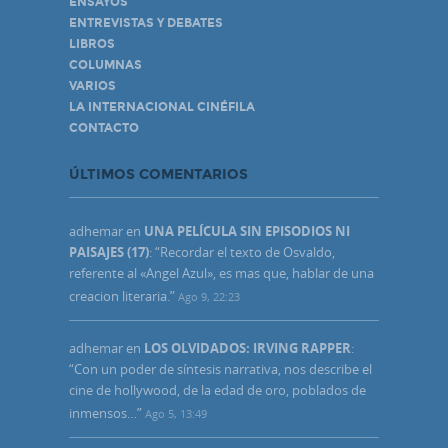
ENSAYOS
ENTREVISTAS Y DEBATES
LIBROS
COLUMNAS
VARIOS
LA INTERNACIONAL CINÉFILA
CONTACTO
ÚLTIMOS COMENTARIOS
adhemar
en
UNA PELÍCULA SIN EPISODIOS NI
PAISAJES (17)
: “
Recordar el texto de Osvaldo,
referente al «Angel Azul», es mas que, hablar de una
creacion literaria.
”
Ago 9, 22:23
adhemar
en
LOS OLVIDADOS: IRVING RAPPER
:
“
Con un poder de síntesis narrativa, nos describe el
cine de hollywood, de la edad de oro, poblados de
inmensos…
”
Ago 5, 13:49