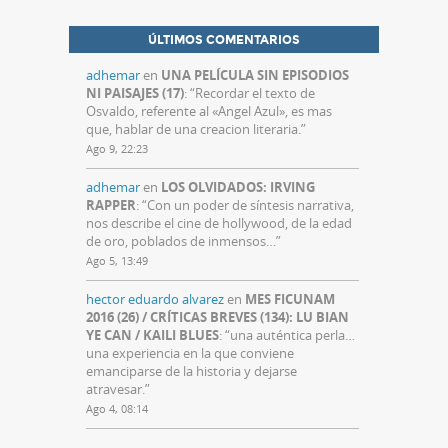
ÚLTIMOS COMENTARIOS
adhemar
en
UNA PELÍCULA SIN EPISODIOS
NI PAISAJES (17)
: “
Recordar el texto de
Osvaldo, referente al «Angel Azul», es mas
que, hablar de una creacion literaria.
”
Ago 9, 22:23
adhemar
en
LOS OLVIDADOS: IRVING
RAPPER
: “
Con un poder de síntesis narrativa,
nos describe el cine de hollywood, de la edad
de oro, poblados de inmensos…
”
Ago 5, 13:49
hector eduardo alvarez
en
MES FICUNAM
2016 (26) / CRÍTICAS BREVES (134): LU BIAN
YE CAN / KAILI BLUES
: “
una auténtica perla…
una experiencia en la que conviene
emanciparse de la historia y dejarse
atravesar.
”
Ago 4, 08:14