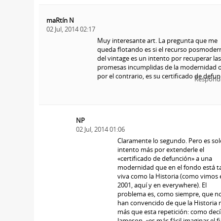
maRtín N
02 Jul, 2014 02:17
Muy interesante art. La pregunta que me
queda flotando es si el recurso posmoder
del vintage es un intento por recuperar las
promesas incumplidas de la modernidad o,
por el contrario, es su certificado de defun
Respond
NP
02 Jul, 2014 01:06
Claramente lo segundo. Pero es sol
intento más por extenderle el
«certificado de defunción» a una
modernidad que en el fondo está t
viva como la Historia (como vimos 
2001, aquí y en everywhere). El
problema es, como siempre, que n
han convencido de que la Historia 
más que esta repetición: como decí
Jameson, «es más fácil imaginar el fi