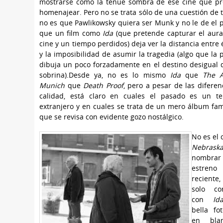
mostrarse como la tenue sombra de ese cine que p
homenajear. Pero no se trata sólo de una cuestión de t
no es que Pawlikowsky quiera ser Munk y no le de el p
que un film como
Ida
(que pretende capturar el aur
cine y un tiempo perdidos) deja ver la distancia entre 
y la imposibilidad de asumir la tragedia (algo que la p
dibuja un poco forzadamente en el destino desigual d
sobrina).Desde ya, no es lo mismo
Ida
que
The A
Munich
que
Death Proof
, pero a pesar de las diferen
calidad, está claro en cuales el pasado es un ter
extranjero y en cuales se trata de un mero álbum fami
que se revisa con evidente gozo nostálgico.
No es el 
Nebrask
nombra
estreno
recient
solo co
con
Id
bella fot
en bla