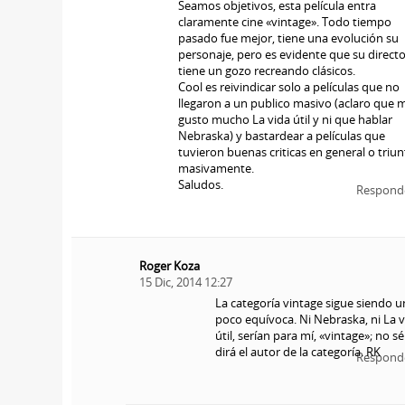
Seamos objetivos, esta película entra
claramente cine «vintage». Todo tiempo
pasado fue mejor, tiene una evolución su
personaje, pero es evidente que su directo
tiene un gozo recreando clásicos.
Cool es reivindicar solo a películas que no
llegaron a un publico masivo (aclaro que 
gusto mucho La vida útil y ni que hablar
Nebraska) y bastardear a películas que
tuvieron buenas criticas en general o triu
masivamente.
Saludos.
Respond
Roger Koza
15 Dic, 2014 12:27
La categoría vintage sigue siendo u
poco equívoca. Ni Nebraska, ni La v
útil, serían para mí, «vintage»; no s
dirá el autor de la categoría. RK
Respond