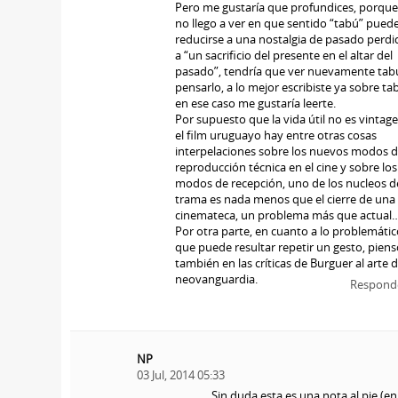
Pero me gustaría que profundices, porque
no llego a ver en que sentido “tabú” pued
reducirse a una nostalgia de pasado perdi
a “un sacrificio del presente en el altar del
pasado”, tendría que ver nuevamente tab
pensarlo, a lo mejor escribiste ya sobre ta
en ese caso me gustaría leerte.
Por supuesto que la vida útil no es vintage
el film uruguayo hay entre otras cosas
interpelaciones sobre los nuevos modos 
reproducción técnica en el cine y sobre los
modos de recepción, uno de los nucleos de
trama es nada menos que el cierre de una
cinemateca, un problema más que actual
Por otra parte, en cuanto a lo problemátic
que puede resultar repetir un gesto, piens
también en las críticas de Burguer al arte 
neovanguardia.
Respond
NP
03 Jul, 2014 05:33
Sin duda esta es una nota al pie (e