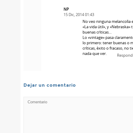
NP
15 Dic, 2014 01:43
No veo ninguna melancolìa 
«La vida útil», y «Nebraska» 
buenas crìticas…
Lo «vintage» pasa clarament
lo primero: tener buenas o 
críticas, èxito o fracaso, no t
nada que ver.
Respond
Dejar un comentario