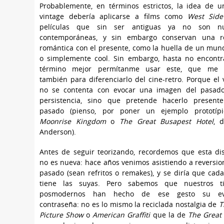
Probablemente, en términos estrictos, la idea de u
vintage debería aplicarse a films como
West Side
películas que sin ser antiguas ya no son nu
contemporáneas, y sin embargo conservan una re
romántica con el presente, como la huella de un mund
o simplemente cool. Sin embargo, hasta no encontr
término mejor permítanme usar este, que me s
también para diferenciarlo del cine-retro. Porque el 
no se contenta con evocar una imagen del pasad
persistencia, sino que pretende hacerlo present
pasado (pienso, por poner un ejemplo prototípi
Moonrise Kingdom
o
The Great Busapest Hotel
, 
Anderson).
Antes de seguir teorizando, recordemos que esta di
no es nueva: hace años venimos asistiendo a reversio
pasado (sean refritos o remakes), y se diría que cad
tiene las suyas. Pero sabemos que nuestros t
posmodernos han hecho de ese gesto su ev
contraseña: no es lo mismo la reciclada nostalgia de
T
Picture Show
o
American Graffiti
que la de
The Great