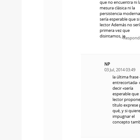
que no encuentra ni l
mesura clásica ni la
persistencia moderna
sería esperable que si
lector Además no serí
primera vez que
disintamos, je
Respond
NP
03 Jul, 2014 03:49
la última frase 
entrecortada- 
decir «sería
esperable que 
lector propon
título exprese
qué, y si quier
impugnar el
concepto tamb