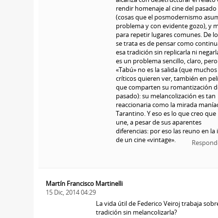
rendir homenaje al cine del pasado
(cosas que el posmodernismo asum
problema y con evidente gozo), y 
para repetir lugares comunes. De l
se trata es de pensar como continu
esa tradición sin replicarla ni negarl
es un problema sencillo, claro, pero
«Tabú» no es la salida (que muchos
críticos quieren ver, también en pel
que comparten su romantización d
pasado): su melancolización es tan
reaccionaria como la mirada manía
Tarantino. Y eso es lo que creo que 
une, a pesar de sus aparentes
diferencias: por eso las reuno en la 
de un cine «vintage».
Respond
Martín Francisco Martinelli
15 Dic, 2014 04:29
La vida útil de Federico Veiroj trabaja sob
tradición sin melancolizarla?