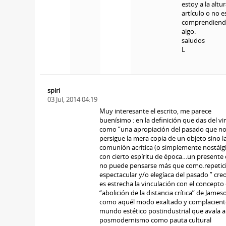
estoy a la altur
artículo o no e
comprendien
algo.
saludos
L
spiri
03 Jul, 2014 04:19
Muy interesante el escrito, me parece
buenísimo : en la definición que das del vi
como “una apropiación del pasado que n
persigue la mera copia de un objeto sino l
comunión acrítica (o simplemente nostálgi
con cierto espíritu de época…un presente
no puede pensarse más que como.repetic
espectacular y/o elegíaca del pasado ” cre
es estrecha la vinculación con el concepto
“abolición de la distancia crítica” de James
como aquél modo exaltado y complacient
mundo estético postindustrial que avala a
posmodernismo como pauta cultural