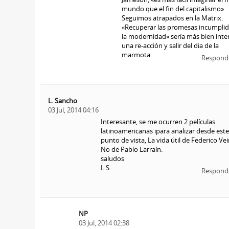
mundo que el fin del capitalismo».
Seguimos atrapados en la Matrix.
«Recuperar las promesas incumplid
la modernidad» sería más bien inte
una re-acción y salir del dia de la
marmota.
Respond
L. Sancho
03 Jul, 2014 04:16
Interesante, se me ocurren 2 películas
latinoamericanas ipara analizar desde este
punto de vista, La vida útil de Federico Vei
No de Pablo Larraín.
saludos
L.S
Respond
NP
03 Jul, 2014 02:38