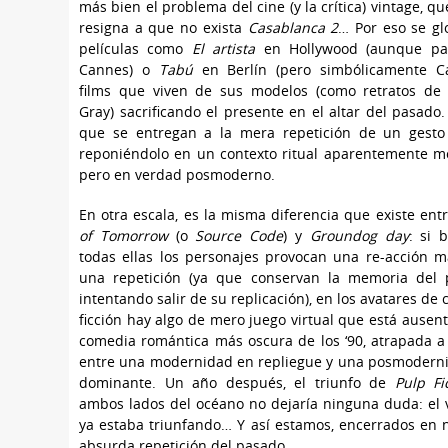
más bien el problema del cine (y la crítica) vintage, qu
resigna a que no exista
Casablanca 2
… Por eso se glo
películas como
El artista
en Hollywood (aunque pa
Cannes) o
Tabú
en Berlín (pero simbólicamente Ca
films que viven de sus modelos (como retratos de
Gray) sacrificando el presente en el altar del pasado.
que se entregan a la mera repetición de un gesto
reponiéndolo en un contexto ritual aparentemente 
pero en verdad posmoderno.
En otra escala, es la misma diferencia que existe ent
of Tomorrow
(o
Source Code
) y
Groundog day
: si 
todas ellas los personajes provocan una re-acción 
una repetición (ya que conservan la memoria del 
intentando salir de su replicación), en los avatares de 
ficción hay algo de mero juego virtual que está ausent
comedia romántica más oscura de los ‘90, atrapada a
entre una modernidad en repliegue y una posmodern
dominante. Un año después, el triunfo de
Pulp Fi
ambos lados del océano no dejaría ninguna duda: el 
ya estaba triunfando… Y así estamos, encerrados en 
absurda repetición del pasado.