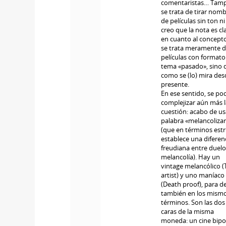
comentaristas… Tam
se trata de tirar nom
de películas sin ton ni
creo que la nota es cl
en cuanto al concept
se trata meramente 
películas con formato
tema «pasado», sino 
como se (lo) mira des
presente.
En ese sentido, se po
complejizar aún más 
cuestión: acabo de us
palabra «melancoliza
(que en términos estr
establece una diferen
freudiana entre duelo
melancolía). Hay un
vintage melancólico (
artist) y uno maníaco
(Death proof), para de
también en los mism
términos. Son las dos
caras de la misma
moneda: un cine bipo