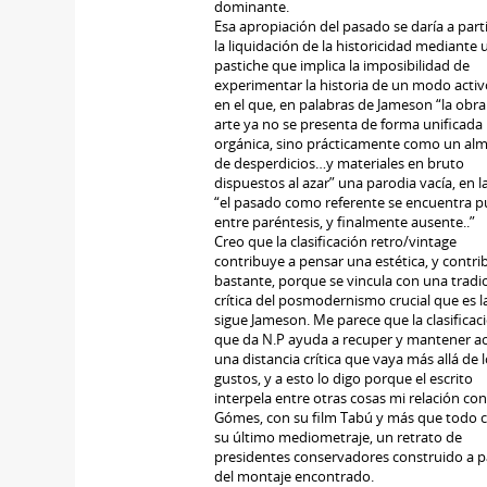
dominante.
Esa apropiación del pasado se daría a part
la liquidación de la historicidad mediante 
pastiche que implica la imposibilidad de
experimentar la historia de un modo activ
en el que, en palabras de Jameson “la obra
arte ya no se presenta de forma unificada
orgánica, sino prácticamente como un al
de desperdicios…y materiales en bruto
dispuestos al azar” una parodia vacía, en l
“el pasado como referente se encuentra p
entre paréntesis, y finalmente ausente..”
Creo que la clasificación retro/vintage
contribuye a pensar una estética, y contri
bastante, porque se vincula con una tradi
crítica del posmodernismo crucial que es l
sigue Jameson. Me parece que la clasificac
que da N.P ayuda a recuper y mantener ac
una distancia crítica que vaya más allá de 
gustos, y a esto lo digo porque el escrito
interpela entre otras cosas mi relación con
Gómes, con su film Tabú y más que todo 
su último mediometraje, un retrato de
presidentes conservadores construido a pa
del montaje encontrado.