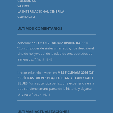
COLUMNAS
VARIOS
LA INTERNACIONAL CINÉFILA
CONTACTO
ÚLTIMOS COMENTARIOS
adhemar
en
LOS OLVIDADOS: IRVING RAPPER
:
“
Con un poder de síntesis narrativa, nos describe el
cine de hollywood, de la edad de oro, poblados de
inmensos…
”
Ago 5, 13:49
hector eduardo alvarez
en
MES FICUNAM 2016 (26)
/ CRÍTICAS BREVES (134): LU BIAN YE CAN / KAILI
BLUES
: “
una auténtica perla… una experiencia en la
que conviene emanciparse de la historia y dejarse
atravesar.
”
Ago 4, 08:14
ÚLTIMAS ACTUALIZACIONES