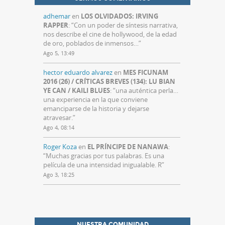
adhemar
en
LOS OLVIDADOS: IRVING
RAPPER
: “
Con un poder de síntesis narrativa,
nos describe el cine de hollywood, de la edad
de oro, poblados de inmensos…
”
Ago 5, 13:49
hector eduardo alvarez
en
MES FICUNAM
2016 (26) / CRÍTICAS BREVES (134): LU BIAN
YE CAN / KAILI BLUES
: “
una auténtica perla…
una experiencia en la que conviene
emanciparse de la historia y dejarse
atravesar.
”
Ago 4, 08:14
Roger Koza
en
EL PRÍNCIPE DE NANAWA
:
“
Muchas gracias por tus palabras. Es una
película de una intensidad inigualable. R
”
Ago 3, 18:25
NUESTRA COMUNIDAD