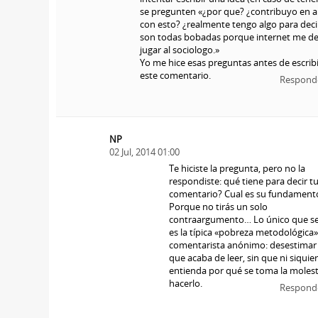
se pregunten «¿por que? ¿contribuyo en a
con esto? ¿realmente tengo algo para deci
son todas bobadas porque internet me de
jugar al sociologo.»
Yo me hice esas preguntas antes de escribi
este comentario.
Respond
NP
02 Jul, 2014 01:00
Te hiciste la pregunta, pero no la
respondiste: qué tiene para decir t
comentario? Cual es su fundament
Porque no tirás un solo
contraargumento… Lo único que se
es la típica «pobreza metodológica»
comentarista anónimo: desestimar 
que acaba de leer, sin que ni siquier
entienda por qué se toma la molest
hacerlo.
Respond