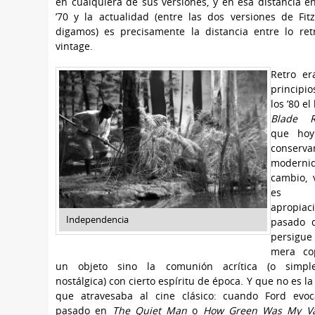
en cualquiera de sus versiones, y en esa distancia en
’70 y la actualidad (entre las dos versiones de Fitz
digamos) es precisamente la distancia entre lo ret
vintage.
Retro er
princip
los ’80 el
Blade R
que hoy
conserva
modernid
cambio, 
es 
apropiac
Independencia
pasado 
persig
mera co
un objeto sino la comunión acrítica (o simpl
nostálgica) con cierto espíritu de época. Y que no es l
que atravesaba al cine clásico: cuando Ford evoc
pasado en
The Quiet Man
o
How Green Was My Va