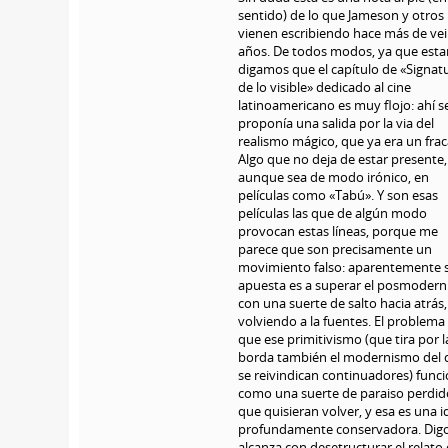
sentido) de lo que Jameson y otros
vienen escribiendo hace más de ve
años. De todos modos, ya que est
digamos que el capítulo de «Signat
de lo visible» dedicado al cine
latinoamericano es muy flojo: ahí s
proponía una salida por la via del
realismo mágico, que ya era un fra
Algo que no deja de estar presente,
aunque sea de modo irónico, en
películas como «Tabú». Y son esas
películas las que de algún modo
provocan estas líneas, porque me
parece que son precisamente un
movimiento falso: aparentemente 
apuesta es a superar el posmoder
con una suerte de salto hacia atrás,
volviendo a la fuentes. El problema
que ese primitivismo (que tira por l
borda también el modernismo del 
se reivindican continuadores) func
como una suerte de paraiso perdid
que quisieran volver, y esa es una i
profundamente conservadora. Digo
alcanza con desetructurar el relato 