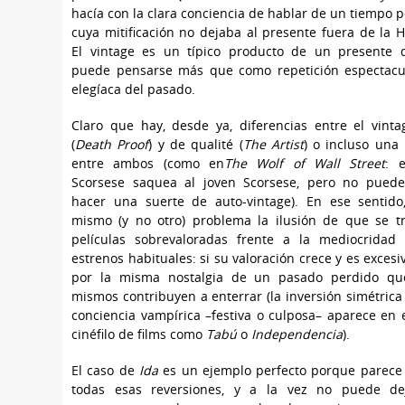
hacía con la clara conciencia de hablar de un tiempo p
cuya mitificación no dejaba al presente fuera de la Hi
El vintage es un típico producto de un presente 
puede pensarse más que como repetición espectacu
elegíaca del pasado.
Claro que hay, desde ya, diferencias entre el vint
(
Death Proof
) y de qualité (
The Artist
) o incluso una
entre ambos (como en
The Wolf of Wall Street
: e
Scorsese saquea al joven Scorsese, pero no puede
hacer una suerte de auto-vintage). En ese sentido
mismo (y no otro) problema la ilusión de que se t
películas sobrevaloradas frente a la mediocridad
estrenos habituales: si su valoración crece y es excesiv
por la misma nostalgia de un pasado perdido que
mismos contribuyen a enterrar (la inversión simétrica
conciencia vampírica –festiva o culposa– aparece en e
cinéfilo de films como
Tabú
o
Independencia
).
El caso de
Ida
es un ejemplo perfecto porque parece
todas esas reversiones, y a la vez no puede de