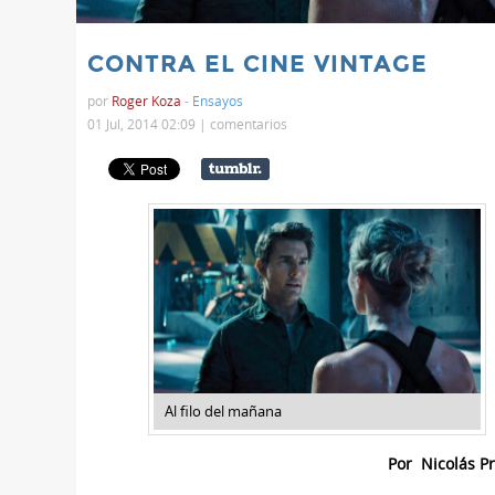
CONTRA EL CINE VINTAGE
por
Roger Koza
-
Ensayos
01 Jul, 2014 02:09 |
comentarios
Al filo del mañana
Por Nicolás Pr