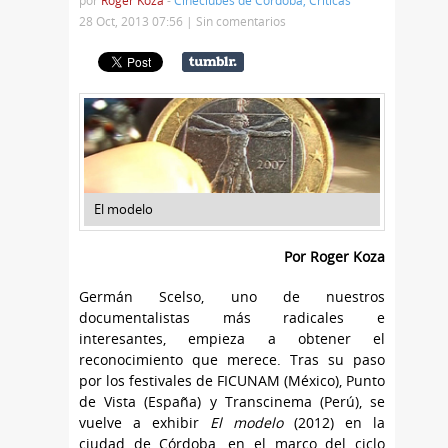
por
Roger Koza
-
Cineclubes de Córdoba
,
Críticas
28 Oct, 2013 07:56 |
Sin comentarios
El modelo
Por Roger Koza
Germán Scelso, uno de nuestros
documentalistas más radicales e
interesantes, empieza a obtener el
reconocimiento que merece. Tras su paso
por los festivales de FICUNAM (México), Punto
de Vista (España) y Transcinema (Perú), se
vuelve a exhibir
El modelo
(2012) en la
ciudad de Córdoba, en el marco del ciclo