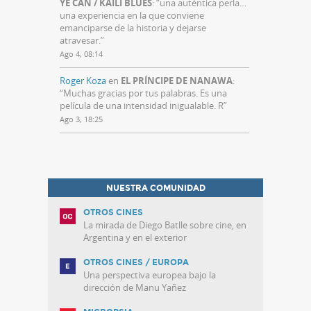
YE CAN / KAILI BLUES
: “
una auténtica perla…
una experiencia en la que conviene
emanciparse de la historia y dejarse
atravesar.
”
Ago 4, 08:14
Roger Koza
en
EL PRÍNCIPE DE NANAWA
:
“
Muchas gracias por tus palabras. Es una
película de una intensidad inigualable. R
”
Ago 3, 18:25
NUESTRA COMUNIDAD
OTROS CINES
La mirada de Diego Batlle sobre cine, en
Argentina y en el exterior
OTROS CINES / EUROPA
Una perspectiva europea bajo la
dirección de Manu Yañez