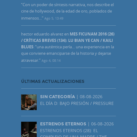
“
Con un poder de síntesis narrativa, nos describe el
cine de hollywood, de la edad de oro, poblados de
inmensos…
”
Ago 5, 13:49
hector eduardo alvarez
en
MES FICUNAM 2016 (26)
/ CRÍTICAS BREVES (134): LU BIAN YE CAN / KAILI
BLUES
: “
una auténtica perla… una experiencia en la
que conviene emanciparse de la historia y dejarse
atravesar.
”
Ago 4, 08:14
ÚLTIMAS ACTUALIZACIONES
| 08-08-2026
SIN CATEGORÍA
EL DÍA D: BAJO PRESIÓN / PRESSURE
| 06-08-2026
ESTRENOS ETERNOS
ESTRENOS ETERNOS (28): EL
COMPLEJO DE UNA MADRE / THE