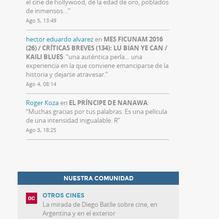
el cine de hollywood, de la edad de oro, poblados
de inmensos…
”
Ago 5, 13:49
hector eduardo alvarez
en
MES FICUNAM 2016
(26) / CRÍTICAS BREVES (134): LU BIAN YE CAN /
KAILI BLUES
: “
una auténtica perla… una
experiencia en la que conviene emanciparse de la
historia y dejarse atravesar.
”
Ago 4, 08:14
Roger Koza
en
EL PRÍNCIPE DE NANAWA
:
“
Muchas gracias por tus palabras. Es una película
de una intensidad inigualable. R
”
Ago 3, 18:25
NUESTRA COMUNIDAD
OTROS CINES
La mirada de Diego Batlle sobre cine, en
Argentina y en el exterior