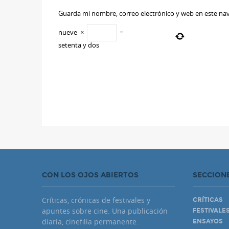
Guarda mi nombre, correo electrónico y web en este na
nueve
×
=
setenta y dos
CON LOS OJOS ABIERTOS
SECCION
Críticas, crónicas de festivales y
CRÍTICAS
apuntes sobre cine. Una publicación
FESTIVALE
diaria, cinefilia permanente.
ENSAYOS