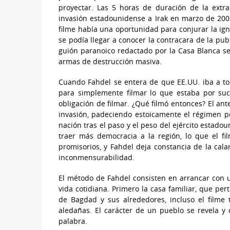
proyectar. Las 5 horas de duración de la extra
invasión estadounidense a Irak en marzo de 20
filme había una oportunidad para conjurar la ign
se podía llegar a conocer la contracara de la pub
guión paranoico redactado por la Casa Blanca 
armas de destrucción masiva.
Cuando Fahdel se entera de que EE.UU. iba a to
para simplemente filmar lo que estaba por suce
obligación de filmar. ¿Qué filmó entonces? El ant
invasión, padeciendo estoicamente el régimen pe
nación tras el paso y el peso del ejército estad
traer más democracia a la región, lo que el f
promisorios, y Fahdel deja constancia de la c
inconmensurabilidad.
El método de Fahdel consisten en arrancar con u
vida cotidiana. Primero la casa familiar, que per
de Bagdad y sus alrededores, incluso el filme
aledañas. El carácter de un pueblo se revela y
palabra.