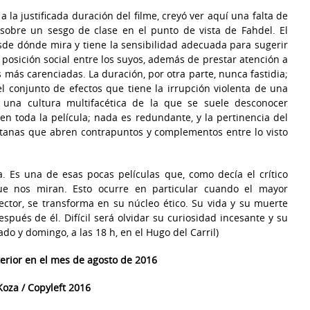
 la justificada duración del filme, creyó ver aquí una falta de
 sobre un sesgo de clase en el punto de vista de Fahdel. El
desde dónde mira y tiene la sensibilidad adecuada para sugerir
 posición social entre los suyos, además de prestar atención a
más carenciadas. La duración, por otra parte, nunca fastidia;
l conjunto de efectos que tiene la irrupción violenta de una
 una cultura multifacética de la que se suele desconocer
n toda la película; nada es redundante, y la pertinencia del
ntanas que abren contrapuntos y complementos entre lo visto
. Es una de esas pocas películas que, como decía el crítico
ue nos miran. Esto ocurre en particular cuando el mayor
irector, se transforma en su núcleo ético. Su vida y su muerte
espués de él. Difícil será olvidar su curiosidad incesante y su
do y domingo, a las 18 h, en el Hugo del Carril)
nterior en el mes de agosto de 2016
oza / Copyleft 2016