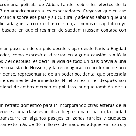
ordinaria película de Abbas Fahdel sobre los efectos de la
03 no amedrentaron a los espectadores. Creyeron que en ese
orancia sobre ese país y su cultura, y además sabían que ahí
licitada guerra contra el terrorismo, al menos el capítulo cuyo
se basaba en que el régimen de Saddam Hussein contaba con
mar posesión de su país decide viajar desde París a Bagdad
der; como expresó el director en alguna ocasión, sintió la
es y el después; es decir, la vida de todo un país previa a una
rsonalista de Hussein, y la reconfiguración posterior de una
ounidense, representante de un poder occidental que pretendía
ilme desmiente de inmediato. Ni el antes ni el después son
alamidad de ambos momentos políticos, aunque también de su
n retrato doméstico para ir incorporando otras esferas de la
tenece a una clase específica; luego suma el barrio, la ciudad
 transcurre en algunos pasajes en zonas rurales y ciudades
 con esto más de 30 millones de iraquíes adquieren rostro y