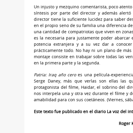
Un injusto y mezquino comentarista, poco atento a
síntesis por parte del director y además alertó
director tiene la suficiente lucidez para saber 
en el propio seno de su familia una diferencia de
una cantidad de compatriotas que viven en zonas 
es la necesaria para justamente poder abarcar e
potencia extranjera y a su vez dar a conocer
prácticamente todo. No hay ni un plano de más e
montaje consiste en trabajar sobre todas las ve
en la primera parte y la segunda.
Patria: Iraq año cero
es una película-experiencia
Serge Daney, más que verlas son ellas las q
protagonista del filme, Haidar, el sobrino del d
nos interpela una y otra vez durante el filme y d
amabilidad para con sus coetáneos. (Viernes, sába
Este texto fue publicado en el diario La voz del i
Roger K