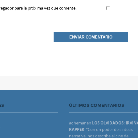
vegador para la próxima vez que comente.
ES
ÚLTIMOS COMENTARIOS
adhemar
en
LOS OLVIDADOS: IRVIN
S
RAPPER
: “
Con un poder de síntesis
narrativa, nos describe el cine de