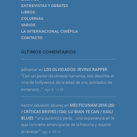
ENTREVISTAS Y DEBATES
LIBROS
COLUMNAS
VARIOS
LA INTERNACIONAL CINÉFILA
CONTACTO
ÚLTIMOS COMENTARIOS
adhemar
en
LOS OLVIDADOS: IRVING RAPPER
:
“
Con un poder de síntesis narrativa, nos describe el
cine de hollywood, de la edad de oro, poblados de
inmensos…
”
Ago 5, 13:49
hector eduardo alvarez
en
MES FICUNAM 2016 (26)
/ CRÍTICAS BREVES (134): LU BIAN YE CAN / KAILI
BLUES
: “
una auténtica perla… una experiencia en la
que conviene emanciparse de la historia y dejarse
atravesar.
”
Ago 4, 08:14