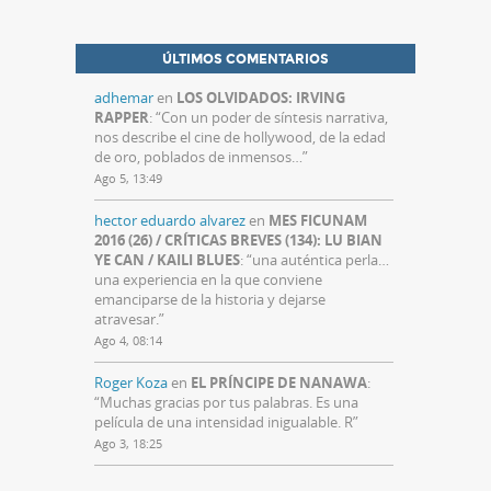
ÚLTIMOS COMENTARIOS
adhemar
en
LOS OLVIDADOS: IRVING
RAPPER
: “
Con un poder de síntesis narrativa,
nos describe el cine de hollywood, de la edad
de oro, poblados de inmensos…
”
Ago 5, 13:49
hector eduardo alvarez
en
MES FICUNAM
2016 (26) / CRÍTICAS BREVES (134): LU BIAN
YE CAN / KAILI BLUES
: “
una auténtica perla…
una experiencia en la que conviene
emanciparse de la historia y dejarse
atravesar.
”
Ago 4, 08:14
Roger Koza
en
EL PRÍNCIPE DE NANAWA
:
“
Muchas gracias por tus palabras. Es una
película de una intensidad inigualable. R
”
Ago 3, 18:25