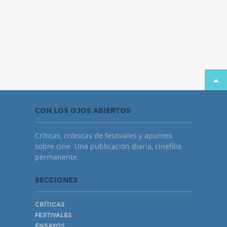
CON LOS OJOS ABIERTOS
Críticas, crónicas de festivales y apuntes
sobre cine. Una publicación diaria, cinefilia
permanente.
SECCIONES
CRÍTICAS
FESTIVALES
ENSAYOS