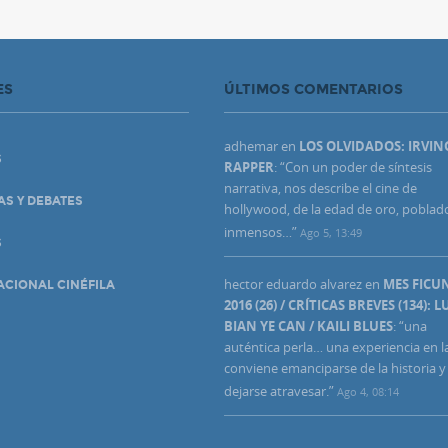
ES
ÚLTIMOS COMENTARIOS
adhemar
en
LOS OLVIDADOS: IRVIN
S
RAPPER
: “
Con un poder de síntesis
narrativa, nos describe el cine de
AS Y DEBATES
hollywood, de la edad de oro, poblad
inmensos…
”
Ago 5, 13:49
S
hector eduardo alvarez
en
MES FIC
ACIONAL CINÉFILA
2016 (26) / CRÍTICAS BREVES (134): L
BIAN YE CAN / KAILI BLUES
: “
una
auténtica perla… una experiencia en l
conviene emanciparse de la historia y
dejarse atravesar.
”
Ago 4, 08:14