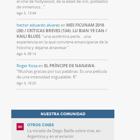
el cine de hollywood, de la edad de oro, poblados
de inmensos…
”
Ago 5, 13:49
hector eduardo alvarez
en
MES FICUNAM 2016
(26) / CRÍTICAS BREVES (134): LU BIAN YE CAN /
KAILI BLUES
: “
una auténtica perla… una
experiencia en la que conviene emanciparse de la
historia y dejarse atravesar.
”
Ago 4, 08:14
Roger Koza
en
EL PRÍNCIPE DE NANAWA
:
“
Muchas gracias por tus palabras. Es una película
de una intensidad inigualable. R
”
Ago 3, 18:25
NUESTRA COMUNIDAD
OTROS CINES
La mirada de Diego Batlle sobre cine, en
Argentina y en el exterior