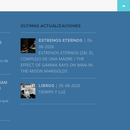
ÚLTIMAS ACTUALIZACIONES
| 06-
ESTRENOS ETERNOS
G
08-2026
ESTRENOS ETERNOS (28): EL
COMPLEJO DE UNA MADRE / THE
os de
EFFECT OF GAMMA RAYS ON MAN-IN-
THE-MOON MARIGOLDS
UNAM
| 05-08-2026
LIBROS
U
TIEMPO Y LUZ
a que