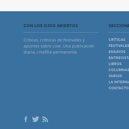
CON LOS OJOS ABIERTOS
SECCION
Críticas, crónicas de festivales y
CRÍTICAS
apuntes sobre cine. Una publicación
FESTIVALE
diaria, cinefilia permanente.
ENSAYOS
ENTREVIST
LIBROS
COLUMNA
VARIOS
LA INTERN
CONTACTO