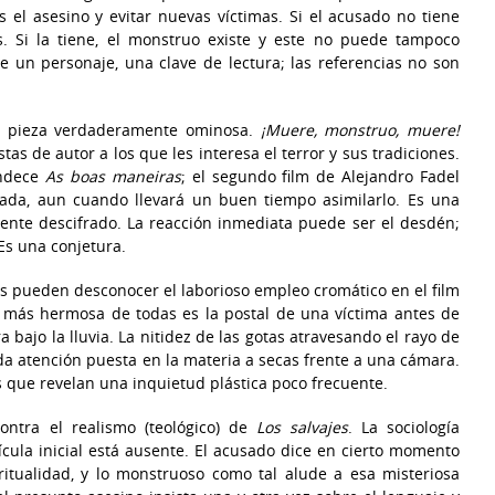
 el asesino y evitar nuevas víctimas. Si el acusado no tiene
s. Si la tiene, el monstruo existe y este no puede tampoco
ice un personaje, una clave de lectura; las referencias no son
na pieza verdaderamente ominosa.
¡Muere, monstruo, muere!
s de autor a los que les interesa el terror y sus tradiciones.
andece
As boas maneiras
; el segundo film de Alejandro Fadel
gada, aun cuando llevará un buen tiempo asimilarlo. Es una
mente descifrado. La reacción inmediata puede ser el desdén;
Es una conjetura.
os pueden desconocer el laborioso empleo cromático en el film
a más hermosa de todas es la postal de una víctima antes de
 bajo la lluvia. La nitidez de las gotas atravesando el rayo de
a atención puesta en la materia a secas frente a una cámara.
que revelan una inquietud plástica poco frecuente.
ontra el realismo (teológico) de
Los salvajes
. La sociología
lícula inicial está ausente. El acusado dice en cierto momento
iritualidad, y lo monstruoso como tal alude a esa misteriosa