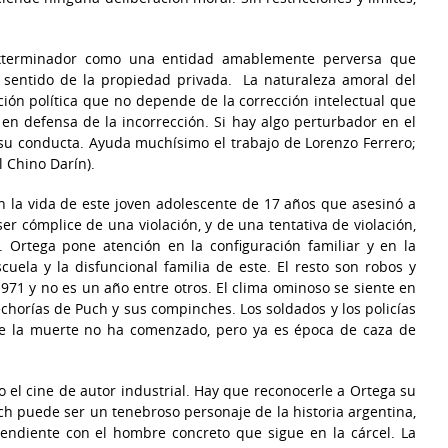
exterminador como una entidad amablemente perversa que
l sentido de la propiedad privada. La naturaleza amoral del
ión política que no depende de la corrección intelectual que
en defensa de la incorrección. Si hay algo perturbador en el
 su conducta. Ayuda muchísimo el trabajo de Lorenzo Ferrero;
 Chino Darín).
 la vida de este joven adolescente de 17 años que asesinó a
r cómplice de una violación, y de una tentativa de violación,
 Ortega pone atención en la configuración familiar y en la
ela y la disfuncional familia de este. El resto son robos y
971 y no es un año entre otros. El clima ominoso se siente en
echorías de Puch y sus compinches. Los soldados y los policías
n de la muerte no ha comenzado, pero ya es época de caza de
 el cine de autor industrial. Hay que reconocerle a Ortega su
uch puede ser un tenebroso personaje de la historia argentina,
endiente con el hombre concreto que sigue en la cárcel. La