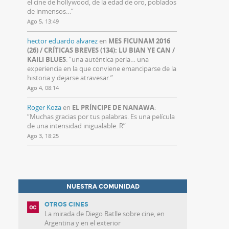
el cine de hollywood, de la edad de oro, poblados
de inmensos…
”
Ago 5, 13:49
hector eduardo alvarez
en
MES FICUNAM 2016
(26) / CRÍTICAS BREVES (134): LU BIAN YE CAN /
KAILI BLUES
: “
una auténtica perla… una
experiencia en la que conviene emanciparse de la
historia y dejarse atravesar.
”
Ago 4, 08:14
Roger Koza
en
EL PRÍNCIPE DE NANAWA
:
“
Muchas gracias por tus palabras. Es una película
de una intensidad inigualable. R
”
Ago 3, 18:25
NUESTRA COMUNIDAD
OTROS CINES
La mirada de Diego Batlle sobre cine, en
Argentina y en el exterior