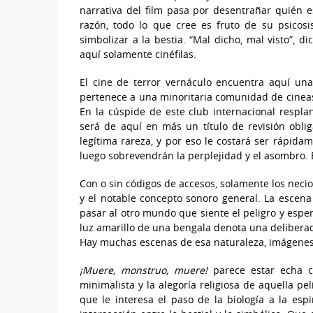
narrativa del film pasa por desentrañar quién es
razón, todo lo que cree es fruto de su psicosi
simbolizar a la bestia. “Mal dicho, mal visto”, d
aquí solamente cinéfilas.
El cine de terror vernáculo encuentra aquí u
pertenece a una minoritaria comunidad de cineasta
En la cúspide de este club internacional respl
será de aquí en más un título de revisión obli
legítima rareza, y por eso le costará ser rápida
luego sobrevendrán la perplejidad y el asombro. 
Con o sin códigos de accesos, solamente los neci
y el notable concepto sonoro general. La escen
pasar al otro mundo que siente el peligro y espera
luz amarillo de una bengala denota una deliberad
Hay muchas escenas de esa naturaleza, imágenes 
¡Muere, monstruo, muere!
parece estar echa c
minimalista y la alegoría religiosa de aquella pe
que le interesa el paso de la biología a la esp