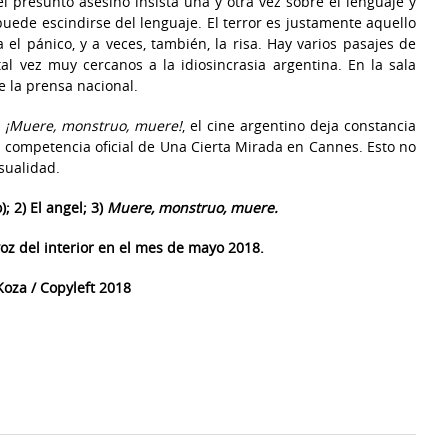
 el presunto asesino insista una y otra vez sobre el lenguaje y
 puede escindirse del lenguaje. El terror es justamente aquello
el pánico, y a veces, también, la risa. Hay varios pasajes de
al vez muy cercanos a la idiosincrasia argentina. En la sala
 la prensa nacional.
n
¡Muere, monstruo, muere!
, el cine argentino deja constancia
la competencia oficial de Una Cierta Mirada en Cannes. Esto no
sualidad.
; 2) El angel; 3)
Muere, monstruo, muere.
voz del interior en el mes de mayo 2018.
oza / Copyleft 2018