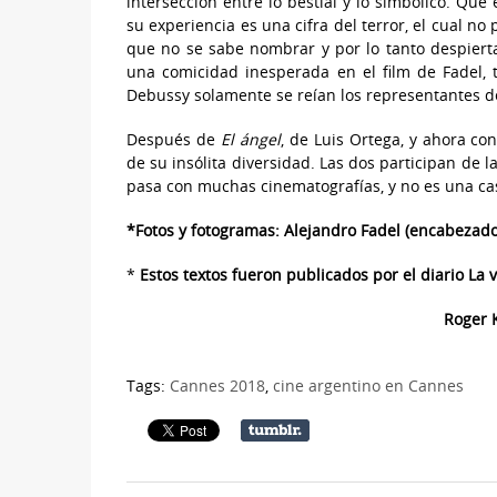
intersección entre lo bestial y lo simbólico. Que
su experiencia es una cifra del terror, el cual no
que no se sabe nombrar y por lo tanto despierta 
una comicidad inesperada en el film de Fadel, t
Debussy solamente se reían los representantes de
Después de
El ángel
, de Luis Ortega, y ahora co
de su insólita diversidad. Las dos participan de 
pasa con muchas cinematografías, y no es una ca
*Fotos y fotogramas: Alejandro Fadel (encabezado)
*
Estos textos fueron publicados por el diario La 
Roger K
Tags:
Cannes 2018
,
cine argentino en Cannes