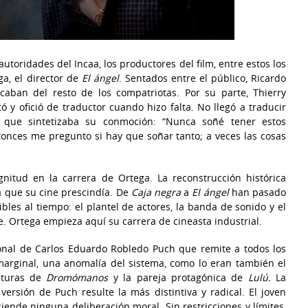
utoridades del Incaa, los productores del film, entre estos los
ga, el director de
El ángel
. Sentados entre el público, Ricardo
caban del resto de los compatriotas. Por su parte, Thierry
ntó y ofició de traductor cuando hizo falta. No llegó a traducir
 que sintetizaba su conmoción: “Nunca soñé tener estos
tonces me pregunto si hay que soñar tanto; a veces las cosas
itud en la carrera de Ortega. La reconstrucción histórica
 que su cine prescindía. De
Caja negra
a
El ángel
han pasado
bles al tiempo: el plantel de actores, la banda de sonido y el
. Ortega empieza aquí su carrera de cineasta industrial.
ional de Carlos Eduardo Robledo Puch que remite a todos los
 marginal, una anomalía del sistema, como lo eran también el
iaturas de
Dromómanos
y la pareja protagónica de
Lulú.
La
versión de Puch resulte la más distintiva y radical. El joven
ende ninguna deliberación moral. Sin restricciones y límites,