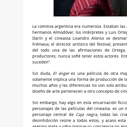
La comitiva argentina era numerosa. Estaban las a
hermanos Almodóvar, los intérpretes y Luis Orte
Darín y el cineasta Lisandro Alonso se desmar
Frémaux, el director artístico del festival, prese
del todo una de las afirmaciones de Ortega,
productores; nunca soñé tener estos actores. En
suceden”.
Sin duda,
El ángel
es una película de otra magn
solamente implica una forma de producción de la
muchos años y las diferencias no son solo atribui
diseño de arte pertenecen a otro concepto de cine
Sin embargo, hay algo en esta encarnación ficc
personajes de las películas del cineasta: es un
personaje central de
Caja negra
, todas las cr
desinhibición reúne a todos estos, y acaso esta 
asesino mata y roba porque su conciencia no enci