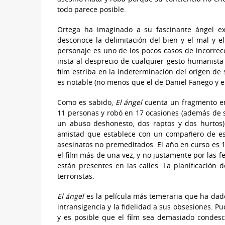
todo parece posible.
Ortega ha imaginado a su fascinante ángel 
desconoce la delimitación del bien y el mal y e
personaje es uno de los pocos casos de incorrecc
insta al desprecio de cualquier gesto humanista 
film estriba en la indeterminación del origen de
es notable (no menos que el de Daniel Fanego y el
Como es sabido,
El ángel
cuenta un fragmento en
11 personas y robó en 17 ocasiones (además de se
un abuso deshonesto, dos raptos y dos hurtos).
amistad que establece con un compañero de escu
asesinatos no premeditados. El año en curso es 1
el film más de una vez, y no justamente por las f
están presentes en las calles. La planificació
terroristas.
El ángel
es la película más temeraria que ha dado
intransigencia y la fidelidad a sus obsesiones. P
y es posible que el film sea demasiado condesc