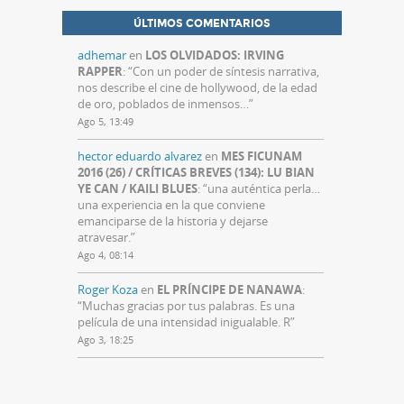
ÚLTIMOS COMENTARIOS
adhemar
en
LOS OLVIDADOS: IRVING
RAPPER
: “
Con un poder de síntesis narrativa,
nos describe el cine de hollywood, de la edad
de oro, poblados de inmensos…
”
Ago 5, 13:49
hector eduardo alvarez
en
MES FICUNAM
2016 (26) / CRÍTICAS BREVES (134): LU BIAN
YE CAN / KAILI BLUES
: “
una auténtica perla…
una experiencia en la que conviene
emanciparse de la historia y dejarse
atravesar.
”
Ago 4, 08:14
Roger Koza
en
EL PRÍNCIPE DE NANAWA
:
“
Muchas gracias por tus palabras. Es una
película de una intensidad inigualable. R
”
Ago 3, 18:25