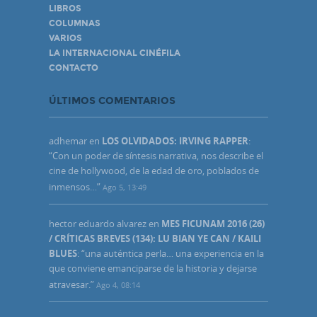
LIBROS
COLUMNAS
VARIOS
LA INTERNACIONAL CINÉFILA
CONTACTO
ÚLTIMOS COMENTARIOS
adhemar
en
LOS OLVIDADOS: IRVING RAPPER
:
“
Con un poder de síntesis narrativa, nos describe el
cine de hollywood, de la edad de oro, poblados de
inmensos…
”
Ago 5, 13:49
hector eduardo alvarez
en
MES FICUNAM 2016 (26)
/ CRÍTICAS BREVES (134): LU BIAN YE CAN / KAILI
BLUES
: “
una auténtica perla… una experiencia en la
que conviene emanciparse de la historia y dejarse
atravesar.
”
Ago 4, 08:14