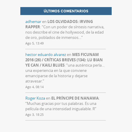
ÚLTIMOS COMENTARIOS
adhemar
en
LOS OLVIDADOS: IRVING
RAPPER
: “
Con un poder de síntesis narrativa,
nos describe el cine de hollywood, de la edad
de oro, poblados de inmensos…
”
Ago 5, 13:49
hector eduardo alvarez
en
MES FICUNAM
2016 (26) / CRÍTICAS BREVES (134): LU BIAN
YE CAN / KAILI BLUES
: “
una auténtica perla…
una experiencia en la que conviene
emanciparse de la historia y dejarse
atravesar.
”
Ago 4, 08:14
Roger Koza
en
EL PRÍNCIPE DE NANAWA
:
“
Muchas gracias por tus palabras. Es una
película de una intensidad inigualable. R
”
Ago 3, 18:25