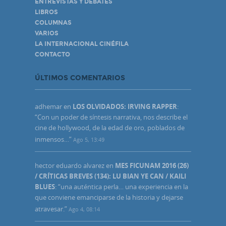
ENTREVISTAS Y DEBATES
LIBROS
COLUMNAS
VARIOS
LA INTERNACIONAL CINÉFILA
CONTACTO
ÚLTIMOS COMENTARIOS
adhemar
en
LOS OLVIDADOS: IRVING RAPPER
:
“
Con un poder de síntesis narrativa, nos describe el
cine de hollywood, de la edad de oro, poblados de
inmensos…
”
Ago 5, 13:49
hector eduardo alvarez
en
MES FICUNAM 2016 (26)
/ CRÍTICAS BREVES (134): LU BIAN YE CAN / KAILI
BLUES
: “
una auténtica perla… una experiencia en la
que conviene emanciparse de la historia y dejarse
atravesar.
”
Ago 4, 08:14