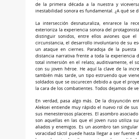
de la primera década a la nuestra y vicevers
inestabilidad sonora es fundamental. ¿A qué se 
La intersección desnaturaliza, enrarece la re
exterioriza la experiencia sonora del protagonist
distinguir sonidos, entre ellos aviones que e
circunstancia, el desarrollo involuntario de su 
un ataque en ciernes. Paradoja de la puesta e
distancia narrativa frente a toda la experiencia 
total inmersión en el relato; auditivamente, el s
con su joven héroe. He aquí la clave de la incre
también más tarde, un tipo estruendo que vien
soldados que se oscurecen debido a que el proyec
la cara de los combatientes. Todos dejamos de ve
En verdad, pasa algo más. De la disyunción ent
Aleksei entiende muy rápido el nuevo rol de sus
sus menesterosos placeres. El asombro asociado a
son aquellas en las que el joven ruso utiliza s
aliados y enemigos. Es un asombro tan singular
voracidad táctil puede hasta llegar a ser fuente