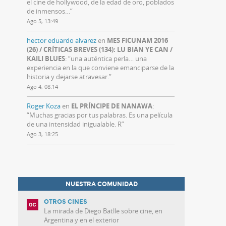
el cine de hollywood, de la edad de oro, poblados
de inmensos…
”
Ago 5, 13:49
hector eduardo alvarez
en
MES FICUNAM 2016
(26) / CRÍTICAS BREVES (134): LU BIAN YE CAN /
KAILI BLUES
: “
una auténtica perla… una
experiencia en la que conviene emanciparse de la
historia y dejarse atravesar.
”
Ago 4, 08:14
Roger Koza
en
EL PRÍNCIPE DE NANAWA
:
“
Muchas gracias por tus palabras. Es una película
de una intensidad inigualable. R
”
Ago 3, 18:25
NUESTRA COMUNIDAD
OTROS CINES
La mirada de Diego Batlle sobre cine, en
Argentina y en el exterior