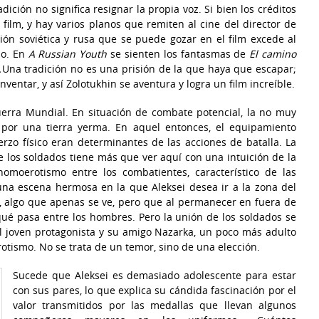
dición no significa resignar la propia voz. Si bien los créditos
 film, y hay varios planos que remiten al cine del director de
ción soviética y rusa que se puede gozar en el film excede al
do. En
A Russian Youth
se sienten los fantasmas de
El camino
.
Una tradición no es una prisión de la que haya que escapar;
nventar, y así Zolotukhin se aventura y logra un film increíble.
Guerra Mundial. En situación de combate potencial, la no muy
 por una tierra yerma. En aquel entonces, el equipamiento
uerzo físico eran determinantes de las acciones de batalla. La
e los soldados tiene más que ver aquí con una intuición de la
omoerotismo entre los combatientes, característico de las
 una escena hermosa en la que Aleksei desea ir a la zona del
, algo que apenas se ve, pero que al permanecer en fuera de
ué pasa entre los hombres. Pero la unión de los soldados se
el joven protagonista y su amigo Nazarka, un poco más adulto
otismo. No se trata de un temor, sino de una elección.
Sucede que Aleksei es demasiado adolescente para estar
con sus pares, lo que explica su cándida fascinación por el
valor transmitidos por las medallas que llevan algunos