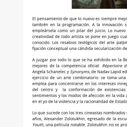
El pensamiento de que lo nuevo es siempre mejor 
también en la programación. A la innovación s
empleársela como un pilar del juicio. Lo nuev
creatividad de todo artista se pone en juego c
conocido. Los resabios teológicos del arte palp
fijación conceptual una cándida secularización d
A juzgar por todo lo que se ha exhibido en la Ber
mejores de la competencia oficial:
Répertoire d
Angela Schanelec y
Synonyms
, de Nadav Lapid ed
ejercicio de un arte combinatorio: se toma una 
emplea para concentrarse en los intereses inneg
del centro y la conformación de existencias 
sentimientos y los modos de afección en la vida a
en el yo de la violencia y la racionalidad de Estado
Lo que sucede con los tres cineastas nombrados 
años, Alexander Zolotukhin, egresado de la esc
Youth
, una película notable. Zolotukhin no se p