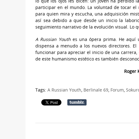
lo que los ojos les dicen: un joven ha perdido l
participar en el mundo. La voluntad de tocar el
para quien mira y escucha, una adquisición miste
así sea debido a que desde un inicio la labori
seguimiento narrativo de la evolución visual. Lo 
A Russian Youth
es una ópera prima. He aquí u
dispensa a menudo a los nuevos directores. El 
funcionar para apreciar el inicio de una carrera,
de este humanismo estético es también desconoce
Roger K
Tags:
A Russian Youth
,
Berlinale 69
,
Forum
,
Sokur