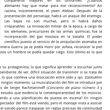
compañeros mayores en los uniformes. ¿Cuántos
alemanes hay que matar para ese reconocimiento? Así
razona, inocentemente, el joven Aleksei. Después de la
presentación del personaje, habrá un ataque del enemigo.
Las bajas no son muchas, pero sí habrá daños
irreparables. La innovación militar de la época, a cargo de
los alemanes, precursores de las armas químicas, fue la
incorporación del gas mostaza en la batalla. El poder
científico puesto al servicio de la aniquilación asomaba en
era Guerra ya se podía morir por asfixia, reconocer la piel
tos un hombre se podía quedar ciego. Esto último es lo que
de su protagonista, lo que significa aprender a escuchar junto
ndiente de ver, difícil situación de transmitir si se trata de
, lo que conlleva una disociación entre oído y ojo. Zolotukhin
 ningún momento. La musicalización del film se introduce por
as de Sergei Rachmaninoff (
Concierto de piano número 3
y
e estudio que evidencia la contemporaneidad de los músicos.
cuerdo a una planificación de puesta en escena? En ningún
ectador del film está viendo, pero el montaje insta a asociar
 el sonido parece traspasar sin reglas precisas de continuidad