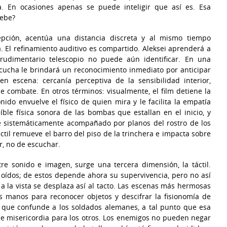
a. En ocasiones apenas se puede inteligir que así es. Esa
debe?
cepción, acentúa una distancia discreta y al mismo tiempo
a. El refinamiento auditivo es compartido. Aleksei aprenderá a
l rudimentario telescopio no puede aún identificar. En una
escucha le brindará un reconocimiento inmediato por anticipar
n escena: cercanía perceptiva de la sensibilidad interior,
de combate. En otros términos: visualmente, el film detiene la
onido envuelve el físico de quien mira y le facilita la empatía
íble física sonora de las bombas que estallan en el inicio, y
e sistemáticamente acompañado por planos del rostro de los
til remueve el barro del piso de la trinchera e impacta sobre
r, no de escuchar.
re sonido e imagen, surge una tercera dimensión, la táctil.
 oídos; de estos depende ahora su supervivencia, pero no así
 la vista se desplaza así al tacto. Las escenas más hermosas
us manos para reconocer objetos y descifrar la fisionomía de
 que confunde a los soldados alemanes, a tal punto que esa
 de misericordia para los otros. Los enemigos no pueden negar