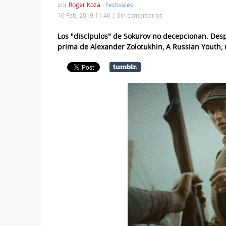
por
Roger Koza
-
Festivales
16 Feb, 2019 11:46 |
Sin comentarios
Los "discípulos" de Sokurov no decepcionan. Desp
prima de Alexander Zolotukhin, A Russian Youth, un