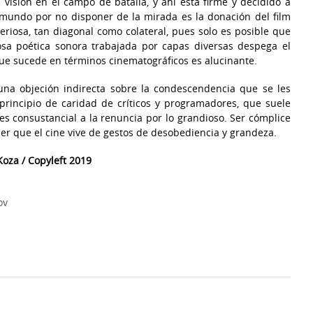
a visión en el campo de batalla, y ahí está firme y decidido a
 mundo por no disponer de la mirada es la donación del film
riosa, tan diagonal como colateral, pues solo es posible que
osa poética sonora trabajada por capas diversas despega el
que sucede en términos cinematográficos es alucinante.
na objeción indirecta sobre la condescendencia que se les
principio de caridad de críticos y programadores, que suele
 es consustancial a la renuncia por lo grandioso. Ser cómplice
r que el cine vive de gestos de desobediencia y grandeza.
oza / Copyleft 2019
ov