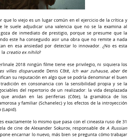
que lo viejo es un lugar común en el ejercicio de la crítica y
e le suele adjudicar una valencia que no se la examina al
o goza de inmediato de prestigio, porque se presume que la
uando este ha conseguido asir una obra que no remite a nada
itan en esa ansiedad por detectar lo innovador. ¿No es esta
e la
creatio ex nihilo
?
linale 2018 ningún filme tiene ese privilegio, ni siquiera los
es villes disparues
de Denis Côté,
Ich war zuhause, aber
de
ifican su reputación en algo que se podría denominar el buen
tradición en consonancia con la sensibilidad propia y se la
ociables del repertorio de un realizador: la vida desplazada
que anidan en las periferias (Côte); la gramática de los
morosa y familiar (Schanelec) y los efectos de la introyección
 (Lapid).
es exactamente lo mismo que pasa con el cineasta ruso de 31
uela de cine de Alexander Sokurov, responsable de
A Russian
ropone encarnar lo nuevo, más bien se pregunta cómo trabajar