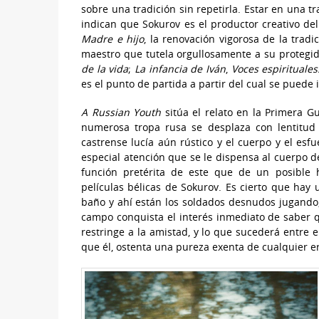
sobre una tradición sin repetirla. Estar en una tra
indican que Sokurov es el productor creativo del
Madre e hijo
, la renovación vigorosa de la tradi
maestro que tutela orgullosamente a su protegi
de la vida
;
La infancia de Iván
,
Voces espirituales
es el punto de partida a partir del cual se puede i
A Russian Youth
sitúa el relato en la Primera 
numerosa tropa rusa se desplaza con lentitud
castrense lucía aún rústico y el cuerpo y el esf
especial atención que se le dispensa al cuerpo d
función pretérita de este que de un posible h
películas bélicas de Sokurov. Es cierto que hay
baño y ahí están los soldados desnudos jugando
campo conquista el interés inmediato de saber q
restringe a la amistad, y lo que sucederá entre 
que él, ostenta una pureza exenta de cualquier er