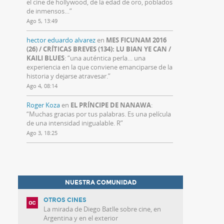
el cine de hollywood, de la edad de oro, poblados
de inmensos…
”
Ago 5, 13:49
hector eduardo alvarez
en
MES FICUNAM 2016
(26) / CRÍTICAS BREVES (134): LU BIAN YE CAN /
KAILI BLUES
: “
una auténtica perla… una
experiencia en la que conviene emanciparse de la
historia y dejarse atravesar.
”
Ago 4, 08:14
Roger Koza
en
EL PRÍNCIPE DE NANAWA
:
“
Muchas gracias por tus palabras. Es una película
de una intensidad inigualable. R
”
Ago 3, 18:25
NUESTRA COMUNIDAD
OTROS CINES
La mirada de Diego Batlle sobre cine, en
Argentina y en el exterior