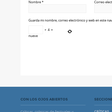
Nombre
*
Correo elec
Guarda mi nombre, correo electrónico y web en este na
+
4
=
nueve
CON LOS OJOS ABIERTOS
SECCION
Críticas, crónicas de festivales y
CRÍTICAS