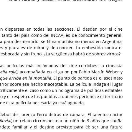
an dispersas en todas las secciones. El desdén por el cine
, tanto del país como del INCAA, es de conocimiento general.
ca para desmentirlo: se filma muchísimo menos en Argentina,
es y plurales de mirar y de conocer. La embestida contra el
desbocada y sin freno. ¿La vergüenza habrá de sobrevivirnos?
as películas más incómodas del cine cordobés: la cineasta
ella roja
), acompañada en el guion por Pablo Martín Weber y
que arriba en la montaña
. El punto de partida es el asesinato
erior sobre ese hecho inaceptable. La película indaga el lugar
 críticamente el caso como un holograma de políticas estatales
 y el respeto de los pueblos a quienes pertenece el territorio
de esta película necesaria ya está agotada.
 debut de Lorenzo Ferro detrás de cámara. El talentoso actor
fluvial
, un relato circunspecto a un niño de 9 años que sueña
ato familiar y el destino previsto para él: ser una futura