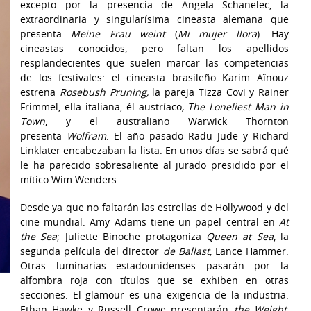
excepto por la presencia de Angela Schanelec, la
extraordinaria y singularísima cineasta alemana que
presenta
Meine Frau weint
(
Mi mujer llora
). Hay
cineastas conocidos, pero faltan los apellidos
resplandecientes que suelen marcar las competencias
de los festivales: el cineasta brasileño Karim Aïnouz
estrena
Rosebush Pruning,
la pareja Tizza Covi y Rainer
Frimmel, ella italiana, él austríaco
, The Loneliest Man in
Town
, y el australiano Warwick Thornton
presenta
Wolfram
. El año pasado Radu Jude y Richard
Linklater encabezaban la lista. En unos días se sabrá qué
le ha parecido sobresaliente al jurado presidido por el
mítico Wim Wenders.
Desde ya que no faltarán las estrellas de Hollywood y del
cine mundial: Amy Adams tiene un papel central en
At
the Sea
; Juliette Binoche protagoniza
Queen at Sea
, la
segunda película del director
de Ballast
, Lance Hammer.
Otras luminarias estadounidenses pasarán por la
alfombra roja con títulos que se exhiben en otras
secciones. El glamour es una exigencia de la industria:
Ethan Hawke y Russell Crowe presentarán
the Weight
,