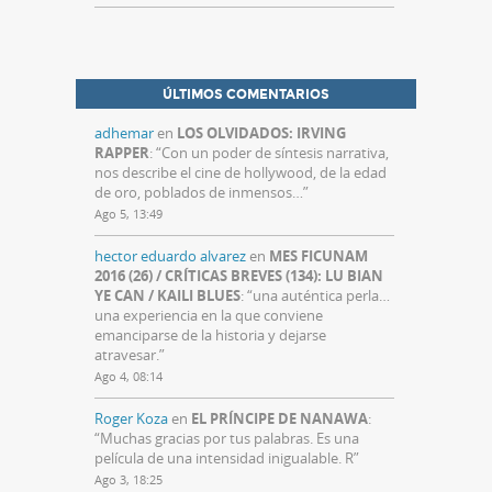
ÚLTIMOS COMENTARIOS
adhemar
en
LOS OLVIDADOS: IRVING
RAPPER
: “
Con un poder de síntesis narrativa,
nos describe el cine de hollywood, de la edad
de oro, poblados de inmensos…
”
Ago 5, 13:49
hector eduardo alvarez
en
MES FICUNAM
2016 (26) / CRÍTICAS BREVES (134): LU BIAN
YE CAN / KAILI BLUES
: “
una auténtica perla…
una experiencia en la que conviene
emanciparse de la historia y dejarse
atravesar.
”
Ago 4, 08:14
Roger Koza
en
EL PRÍNCIPE DE NANAWA
:
“
Muchas gracias por tus palabras. Es una
película de una intensidad inigualable. R
”
Ago 3, 18:25