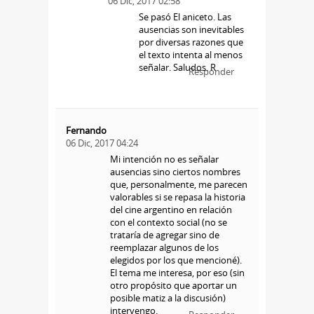
06 Dic, 2017 02:58
Se pasó El aniceto. Las
ausencias son inevitables
por diversas razones que
el texto intenta al menos
señalar. Saludos. R
Responder
Fernando
06 Dic, 2017 04:24
Mi intención no es señalar
ausencias sino ciertos nombres
que, personalmente, me parecen
valorables si se repasa la historia
del cine argentino en relación
con el contexto social (no se
trataría de agregar sino de
reemplazar algunos de los
elegidos por los que mencioné).
El tema me interesa, por eso (sin
otro propósito que aportar un
posible matiz a la discusión)
intervengo.