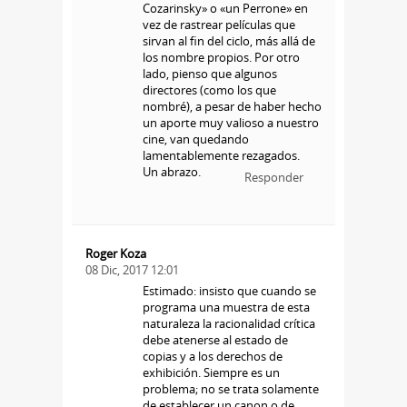
Cozarinsky» o «un Perrone» en
vez de rastrear películas que
sirvan al fin del ciclo, más allá de
los nombre propios. Por otro
lado, pienso que algunos
directores (como los que
nombré), a pesar de haber hecho
un aporte muy valioso a nuestro
cine, van quedando
lamentablemente rezagados.
Un abrazo.
Responder
Roger Koza
08 Dic, 2017 12:01
Estimado: insisto que cuando se
programa una muestra de esta
naturaleza la racionalidad crítica
debe atenerse al estado de
copias y a los derechos de
exhibición. Siempre es un
problema; no se trata solamente
de establecer un canon o de