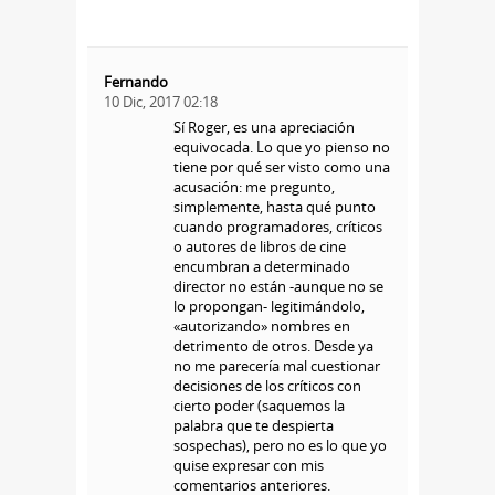
Fernando
10 Dic, 2017 02:18
Sí Roger, es una apreciación
equivocada. Lo que yo pienso no
tiene por qué ser visto como una
acusación: me pregunto,
simplemente, hasta qué punto
cuando programadores, críticos
o autores de libros de cine
encumbran a determinado
director no están -aunque no se
lo propongan- legitimándolo,
«autorizando» nombres en
detrimento de otros. Desde ya
no me parecería mal cuestionar
decisiones de los críticos con
cierto poder (saquemos la
palabra que te despierta
sospechas), pero no es lo que yo
quise expresar con mis
comentarios anteriores.