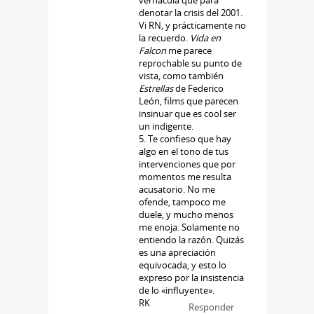
denotar la crisis del 2001.
Vi RN, y prácticamente no
la recuerdo.
Vida en
Falcon
me parece
reprochable su punto de
vista, como también
Estrellas
de Federico
León, films que parecen
insinuar que es cool ser
un indigente.
5. Te confieso que hay
algo en el tono de tus
intervenciones que por
momentos me resulta
acusatorio. No me
ofende, tampoco me
duele, y mucho menos
me enoja. Solamente no
entiendo la razón. Quizás
es una apreciación
equivocada, y esto lo
expreso por la insistencia
de lo «influyente».
RK
Responder