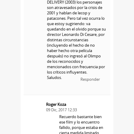
DELIVERY (2003) los personajes
son atravesados por la crisis de
2001 y hablan de lecop y
patacones. Pero tal vez ocurra lo
que estoy sugiriendo: va
quedando en el olvido porque su
director Leonardo Di Cesare, por
distintas circunstancias
(incluyendo el hecho de no
haber hecho otra película
después) no ingresó al Olimpo
de los reconocidos y
mencionados con frecuencia por
los críticos influyentes.
Saludos.
Responder
Roger Koza
09 Dic, 2017 12:33
Recuerdo bastante bien
ese film y lo encuentro
fallido, porque estaba en
cierta medida limitado