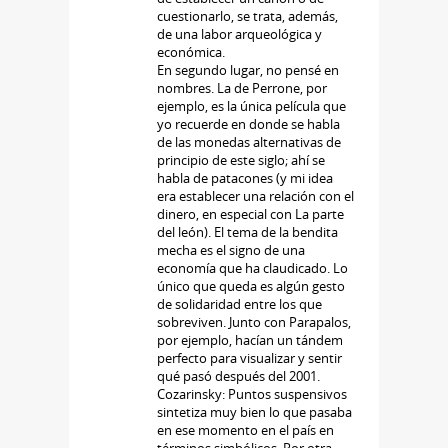
cuestionarlo, se trata, además,
de una labor arqueológica y
económica.
En segundo lugar, no pensé en
nombres. La de Perrone, por
ejemplo, es la única película que
yo recuerde en donde se habla
de las monedas alternativas de
principio de este siglo; ahí se
habla de patacones (y mi idea
era establecer una relación con el
dinero, en especial con La parte
del león). El tema de la bendita
mecha es el signo de una
economía que ha claudicado. Lo
único que queda es algún gesto
de solidaridad entre los que
sobreviven. Junto con Parapalos,
por ejemplo, hacían un tándem
perfecto para visualizar y sentir
qué pasó después del 2001.
Cozarinsky: Puntos suspensivos
sintetiza muy bien lo que pasaba
en ese momento en el país en
términos simbólicos. Por otra