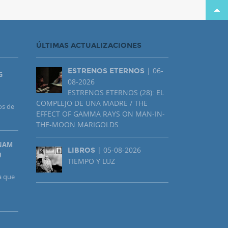
ÚLTIMAS ACTUALIZACIONES
| 06-
ESTRENOS ETERNOS
G
08-2026
ESTRENOS ETERNOS (28): EL
COMPLEJO DE UNA MADRE / THE
os de
EFFECT OF GAMMA RAYS ON MAN-IN-
THE-MOON MARIGOLDS
UNAM
| 05-08-2026
LIBROS
U
TIEMPO Y LUZ
a que