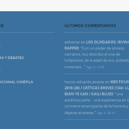
ES
ÚLTIMOS COMENTARIOS
adhemar
en
LOS OLVIDADOS: IRVIN
S
RAPPER
: “
Con un poder de síntesis
narrativa, nos describe el cine de
AS Y DEBATES
hollywood, de la edad de oro, poblad
inmensos…
”
Ago 5, 13:49
S
hector eduardo alvarez
en
MES FIC
ACIONAL CINÉFILA
2016 (26) / CRÍTICAS BREVES (134): L
BIAN YE CAN / KAILI BLUES
: “
una
auténtica perla… una experiencia en l
conviene emanciparse de la historia y
dejarse atravesar.
”
Ago 4, 08:14