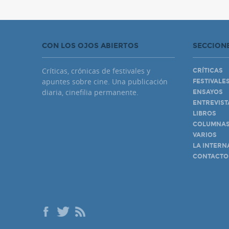
CON LOS OJOS ABIERTOS
SECCION
Críticas, crónicas de festivales y
CRÍTICAS
apuntes sobre cine. Una publicación
FESTIVALE
diaria, cinefilia permanente.
ENSAYOS
ENTREVIST
LIBROS
COLUMNA
VARIOS
LA INTERN
CONTACTO