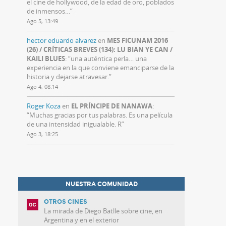
el cine de hollywood, de la edad de oro, poblados
de inmensos…
”
Ago 5, 13:49
hector eduardo alvarez
en
MES FICUNAM 2016
(26) / CRÍTICAS BREVES (134): LU BIAN YE CAN /
KAILI BLUES
: “
una auténtica perla… una
experiencia en la que conviene emanciparse de la
historia y dejarse atravesar.
”
Ago 4, 08:14
Roger Koza
en
EL PRÍNCIPE DE NANAWA
:
“
Muchas gracias por tus palabras. Es una película
de una intensidad inigualable. R
”
Ago 3, 18:25
NUESTRA COMUNIDAD
OTROS CINES
La mirada de Diego Batlle sobre cine, en
Argentina y en el exterior