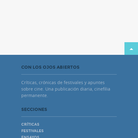
CON LOS OJOS ABIERTOS
Críticas, crónicas de festivales y apuntes
sobre cine. Una publicación diaria, cinefilia
permanente.
SECCIONES
CRÍTICAS
FESTIVALES
ENSAYOS