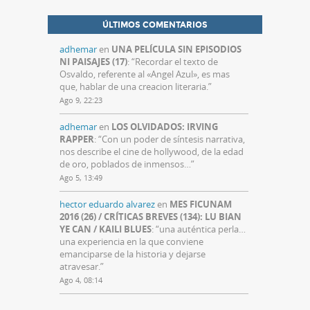
ÚLTIMOS COMENTARIOS
adhemar
en
UNA PELÍCULA SIN EPISODIOS
NI PAISAJES (17)
: “
Recordar el texto de
Osvaldo, referente al «Angel Azul», es mas
que, hablar de una creacion literaria.
”
Ago 9, 22:23
adhemar
en
LOS OLVIDADOS: IRVING
RAPPER
: “
Con un poder de síntesis narrativa,
nos describe el cine de hollywood, de la edad
de oro, poblados de inmensos…
”
Ago 5, 13:49
hector eduardo alvarez
en
MES FICUNAM
2016 (26) / CRÍTICAS BREVES (134): LU BIAN
YE CAN / KAILI BLUES
: “
una auténtica perla…
una experiencia en la que conviene
emanciparse de la historia y dejarse
atravesar.
”
Ago 4, 08:14