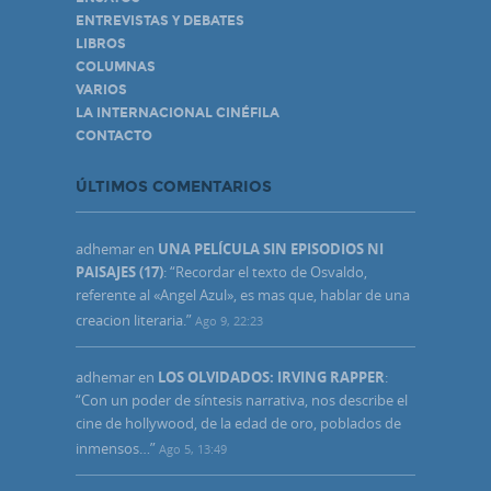
ENTREVISTAS Y DEBATES
LIBROS
COLUMNAS
VARIOS
LA INTERNACIONAL CINÉFILA
CONTACTO
ÚLTIMOS COMENTARIOS
adhemar
en
UNA PELÍCULA SIN EPISODIOS NI
PAISAJES (17)
: “
Recordar el texto de Osvaldo,
referente al «Angel Azul», es mas que, hablar de una
creacion literaria.
”
Ago 9, 22:23
adhemar
en
LOS OLVIDADOS: IRVING RAPPER
:
“
Con un poder de síntesis narrativa, nos describe el
cine de hollywood, de la edad de oro, poblados de
inmensos…
”
Ago 5, 13:49