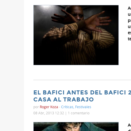
A
u
p
u
e
t
EL BAFICI ANTES DEL BAFICI 
CASA AL TRABAJO
por
Roger Koza
-
Críticas
,
Festivales
08 Abr, 2013 12:32 |
1 comentario
A