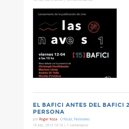
EL BAFICI ANTES DEL BAFICI 
PERSONA
por
Roger Koza
-
Críticas
,
Festivales
10 Abr, 2013 10:16 |
1 comentario