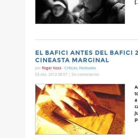
[
EL BAFICI ANTES DEL BAFICI 
CINEASTA MARGINAL
por
Roger Koza
-
Críticas
,
Festivales
03 Abr, 2013 06:57 |
Sin comentarios
A
t
a
c
J
p