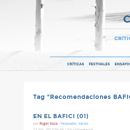
C
CRÍTI
CRÍTICAS
FESTIVALES
ENSAYO
Tag "Recomendaciones BAFIC
EN EL BAFICI (01)
por
Roger Koza
-
Festivales
,
Varios
12 Abr, 2013 04:49 |
Sin comentarios