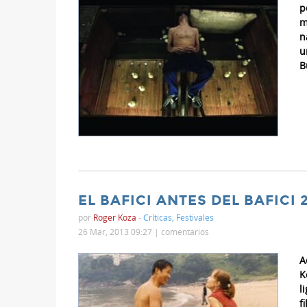
p
m
n
u
B
EL BAFICI ANTES DEL BAFICI 2
por
Roger Koza
-
Críticas
,
Festivales
26 Mar, 2013 09:27 |
comentarios
A
K
l
f