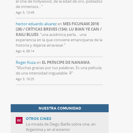
el cine de hollywood, de la edad de oro, poblados
de inmensos…
”
Ago 5, 13:49
hector eduardo alvarez
en
MES FICUNAM 2016
(26) / CRÍTICAS BREVES (134): LU BIAN YE CAN /
KAILI BLUES
: “
una auténtica perla… una
experiencia en la que conviene emanciparse de la
historia y dejarse atravesar.
”
Ago 4, 08:14
Roger Koza
en
EL PRÍNCIPE DE NANAWA
:
“
Muchas gracias por tus palabras. Es una película
de una intensidad inigualable. R
”
Ago 3, 18:25
NUESTRA COMUNIDAD
OTROS CINES
La mirada de Diego Batlle sobre cine, en
Argentina y en el exterior