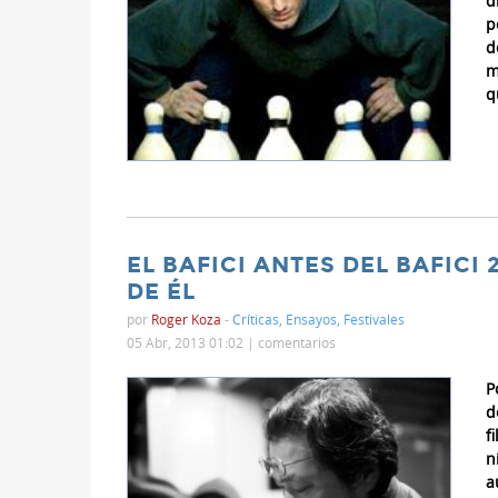
d
p
d
m
q
EL BAFICI ANTES DEL BAFICI 
DE ÉL
por
Roger Koza
-
Críticas
,
Ensayos
,
Festivales
05 Abr, 2013 01:02 |
comentarios
P
d
f
n
a