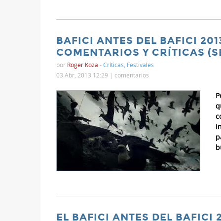
BAFICI ANTES DEL BAFICI 20
COMENTARIOS Y CRÍTICAS (
por
Roger Koza
-
Críticas
,
Festivales
03 Abr, 2013 12:29 |
comentarios
P
q
c
i
p
b
EL BAFICI ANTES DEL BAFICI 