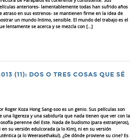
irectora de Parápalos es coherente y consistente. Sus
elículas anteriores- lamentablemente todas han sufrido años
e atraso en sus estrenos- se mantienen firme en la idea de
ostrar un mundo íntimo, sensible. El mundo del trabajo es el
ue lentamente se acerca y se mezcla con […]
2013 (11): DOS O TRES COSAS QUE SÉ
or Roger Koza Hong Sang-soo es un genio. Sus películas son
e una ligereza y una sabiduría que nada tienen que ver con la
ilosofía perenne del Este. Nada de budismo (para extranjeros),
i en su versión edulcorada (a lo Kim), ni en su versión
uténtica (a lo Weerasethakul). ¿De dónde proviene su cine? Es