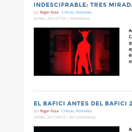
INDESCIFRABLE: TRES MIRA
por
Roger Koza
-
Críticas
,
Festivales
30 Mar, 2013 07:03 |
comentarios
A
C
q
a
é
i
EL BAFICI ANTES DEL BAFICI 
por
Roger Koza
-
Críticas
,
Festivales
29 Mar, 2013 04:55 |
Sin comentarios
A