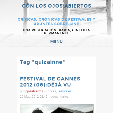
CON LOS OJOS ABIERTOS
CRÍTICAS, CRÓNICAS DE FESTIVALES Y
APUNTES SOBRE CINE
UNA PUBLICACIÓN DIARIA, CINEFILIA
PERMANENTE
MENU
Tag "quizainne"
FESTIVAL DE CANNES
2012 (06):DÉJÀ VU
por
ojosabiertos
-
Críticas
,
Festivales
20 May, 2012 02:42 |
comentarios