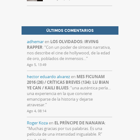
ÚLTIMOS COMENTARIOS
adhemar
en
LOS OLVIDADOS: IRVING
RAPPER
: “
Con un poder de síntesis narrativa,
nos describe el cine de hollywood, de la edad
de oro, poblados de inmensos…
”
Ago 5, 13:49
hector eduardo alvarez
en
MES FICUNAM
2016 (26) / CRÍTICAS BREVES (134): LU BIAN
YE CAN / KAILI BLUES
: “
una auténtica perla…
una experiencia en la que conviene
emanciparse de la historia y dejarse
atravesar.
”
Ago 4, 08:14
Roger Koza
en
EL PRÍNCIPE DE NANAWA
:
“
Muchas gracias por tus palabras. Es una
película de una intensidad inigualable. R
”