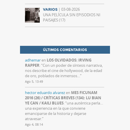
| 03-08-2026
VARIOS
UNA PELÍCULA SIN EPISODIOS NI
PAISAJES (17)
ÚLTIMOS COMENTARIOS
adhemar
en
LOS OLVIDADOS: IRVING
RAPPER
: “
Con un poder de síntesis narrativa,
nos describe el cine de hollywood, de la edad
de oro, poblados de inmensos…
”
Ago 5, 13:49
hector eduardo alvarez
en
MES FICUNAM
2016 (26) / CRÍTICAS BREVES (134): LU BIAN
YE CAN / KAILI BLUES
: “
una auténtica perla…
una experiencia en la que conviene
emanciparse de la historia y dejarse
atravesar.
”
Ago 4, 08:14