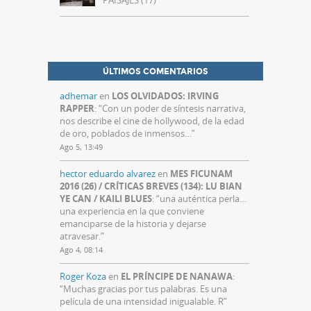
PAISAJES (17)
ÚLTIMOS COMENTARIOS
adhemar
en
LOS OLVIDADOS: IRVING
RAPPER
: “
Con un poder de síntesis narrativa,
nos describe el cine de hollywood, de la edad
de oro, poblados de inmensos…
”
Ago 5, 13:49
hector eduardo alvarez
en
MES FICUNAM
2016 (26) / CRÍTICAS BREVES (134): LU BIAN
YE CAN / KAILI BLUES
: “
una auténtica perla…
una experiencia en la que conviene
emanciparse de la historia y dejarse
atravesar.
”
Ago 4, 08:14
Roger Koza
en
EL PRÍNCIPE DE NANAWA
:
“
Muchas gracias por tus palabras. Es una
película de una intensidad inigualable. R
”