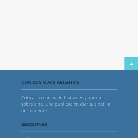
CON LOS OJOS ABIERTOS
Críticas, crónicas de festivales y apuntes
sobre cine. Una publicación diaria, cinefilia
permanente.
SECCIONES