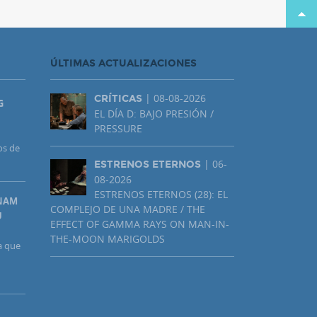
ÚLTIMAS ACTUALIZACIONES
| 08-08-2026
CRÍTICAS
G
EL DÍA D: BAJO PRESIÓN /
PRESSURE
os de
| 06-
ESTRENOS ETERNOS
08-2026
ESTRENOS ETERNOS (28): EL
UNAM
COMPLEJO DE UNA MADRE / THE
U
EFFECT OF GAMMA RAYS ON MAN-IN-
THE-MOON MARIGOLDS
a que