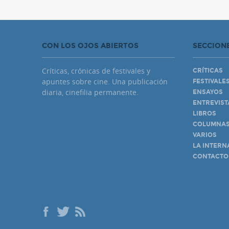
CON LOS OJOS ABIERTOS
SECCION
Críticas, crónicas de festivales y
CRÍTICAS
apuntes sobre cine. Una publicación
FESTIVALE
diaria, cinefilia permanente.
ENSAYOS
ENTREVIST
LIBROS
COLUMNA
VARIOS
LA INTERN
CONTACTO