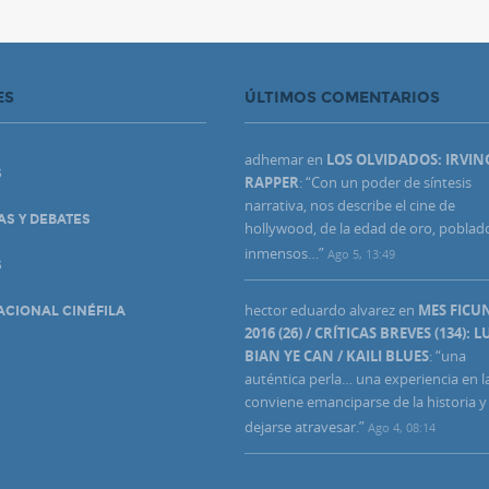
ES
ÚLTIMOS COMENTARIOS
adhemar
en
LOS OLVIDADOS: IRVIN
S
RAPPER
: “
Con un poder de síntesis
narrativa, nos describe el cine de
AS Y DEBATES
hollywood, de la edad de oro, poblad
inmensos…
”
Ago 5, 13:49
S
hector eduardo alvarez
en
MES FIC
ACIONAL CINÉFILA
2016 (26) / CRÍTICAS BREVES (134): L
BIAN YE CAN / KAILI BLUES
: “
una
auténtica perla… una experiencia en l
conviene emanciparse de la historia y
dejarse atravesar.
”
Ago 4, 08:14