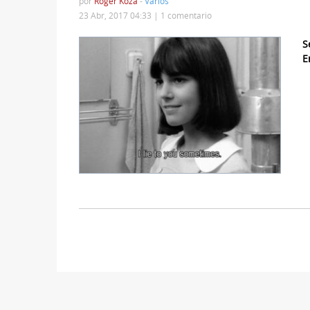
por
Roger Koza
-
Varios
23 Abr, 2017 04:33 |
1 comentario
S
E