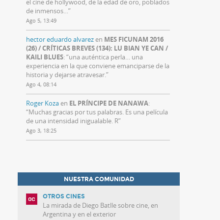
el cine de hollywood, de la edad de oro, poblados
de inmensos…
”
Ago 5, 13:49
hector eduardo alvarez
en
MES FICUNAM 2016
(26) / CRÍTICAS BREVES (134): LU BIAN YE CAN /
KAILI BLUES
: “
una auténtica perla… una
experiencia en la que conviene emanciparse de la
historia y dejarse atravesar.
”
Ago 4, 08:14
Roger Koza
en
EL PRÍNCIPE DE NANAWA
:
“
Muchas gracias por tus palabras. Es una película
de una intensidad inigualable. R
”
Ago 3, 18:25
NUESTRA COMUNIDAD
OTROS CINES
La mirada de Diego Batlle sobre cine, en
Argentina y en el exterior