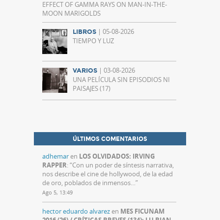
EFFECT OF GAMMA RAYS ON MAN-IN-THE-
MOON MARIGOLDS
| 05-08-2026
LIBROS
TIEMPO Y LUZ
| 03-08-2026
VARIOS
UNA PELÍCULA SIN EPISODIOS NI
PAISAJES (17)
ÚLTIMOS COMENTARIOS
adhemar
en
LOS OLVIDADOS: IRVING
RAPPER
: “
Con un poder de síntesis narrativa,
nos describe el cine de hollywood, de la edad
de oro, poblados de inmensos…
”
Ago 5, 13:49
hector eduardo alvarez
en
MES FICUNAM
2016 (26) / CRÍTICAS BREVES (134): LU BIAN