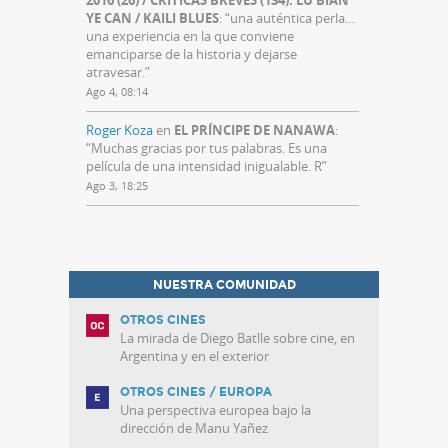
YE CAN / KAILI BLUES
: “
una auténtica perla…
una experiencia en la que conviene
emanciparse de la historia y dejarse
atravesar.
”
Ago 4, 08:14
Roger Koza
en
EL PRÍNCIPE DE NANAWA
:
“
Muchas gracias por tus palabras. Es una
película de una intensidad inigualable. R
”
Ago 3, 18:25
NUESTRA COMUNIDAD
OTROS CINES
La mirada de Diego Batlle sobre cine, en
Argentina y en el exterior
OTROS CINES / EUROPA
Una perspectiva europea bajo la
dirección de Manu Yañez