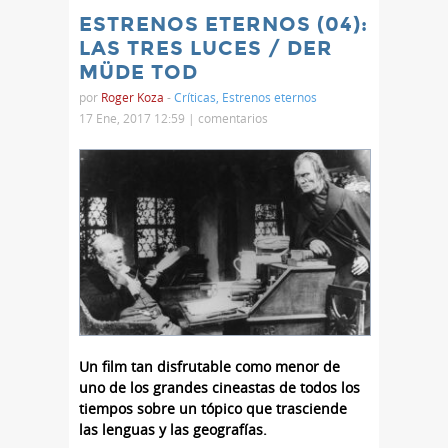
ESTRENOS ETERNOS (04):
LAS TRES LUCES / DER
MÜDE TOD
por
Roger Koza
-
Críticas
,
Estrenos eternos
17 Ene, 2017 12:59 |
comentarios
Un film tan disfrutable como menor de
uno de los grandes cineastas de todos los
tiempos sobre un tópico que trasciende
las lenguas y las geografías.