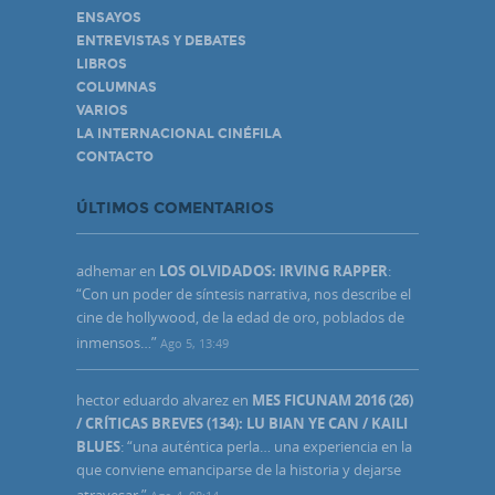
ENSAYOS
ENTREVISTAS Y DEBATES
LIBROS
COLUMNAS
VARIOS
LA INTERNACIONAL CINÉFILA
CONTACTO
ÚLTIMOS COMENTARIOS
adhemar
en
LOS OLVIDADOS: IRVING RAPPER
:
“
Con un poder de síntesis narrativa, nos describe el
cine de hollywood, de la edad de oro, poblados de
inmensos…
”
Ago 5, 13:49
hector eduardo alvarez
en
MES FICUNAM 2016 (26)
/ CRÍTICAS BREVES (134): LU BIAN YE CAN / KAILI
BLUES
: “
una auténtica perla… una experiencia en la
que conviene emanciparse de la historia y dejarse
atravesar.
”