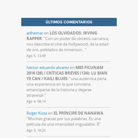
ÚLTIMOS COMENTARIOS
adhemar
en
LOS OLVIDADOS: IRVING
RAPPER
: “
Con un poder de síntesis narrativa,
nos describe el cine de hollywood, de la edad
de oro, poblados de inmensos…
”
Ago 5, 13:49
hector eduardo alvarez
en
MES FICUNAM
2016 (26) / CRÍTICAS BREVES (134): LU BIAN
YE CAN / KAILI BLUES
: “
una auténtica perla…
una experiencia en la que conviene
emanciparse de la historia y dejarse
atravesar.
”
Ago 4, 08:14
Roger Koza
en
EL PRÍNCIPE DE NANAWA
:
“
Muchas gracias por tus palabras. Es una
película de una intensidad inigualable. R
”
Ago 3, 18:25