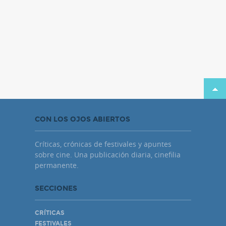
CON LOS OJOS ABIERTOS
Críticas, crónicas de festivales y apuntes
sobre cine. Una publicación diaria, cinefilia
permanente.
SECCIONES
CRÍTICAS
FESTIVALES