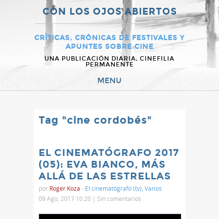
CON LOS OJOS ABIERTOS
CRÍTICAS, CRÓNICAS DE FESTIVALES Y
APUNTES SOBRE CINE
UNA PUBLICACIÓN DIARIA, CINEFILIA
PERMANENTE
MENU
Tag "cine cordobés"
EL CINEMATÓGRAFO 2017
(05): EVA BIANCO, MÁS
ALLÁ DE LAS ESTRELLAS
por
Roger Koza
-
El cinematógrafo (tv)
,
Varios
09 Ago, 2017 10:20 |
Sin comentarios