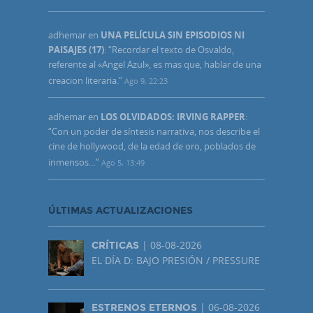
adhemar
en
UNA PELÍCULA SIN EPISODIOS NI
PAISAJES (17)
: “
Recordar el texto de Osvaldo,
referente al «Angel Azul», es mas que, hablar de una
creacion literaria.
”
Ago 9, 22:23
adhemar
en
LOS OLVIDADOS: IRVING RAPPER
:
“
Con un poder de síntesis narrativa, nos describe el
cine de hollywood, de la edad de oro, poblados de
inmensos…
”
Ago 5, 13:49
ÚLTIMAS ACTUALIZACIONES
| 08-08-2026
CRÍTICAS
EL DÍA D: BAJO PRESIÓN / PRESSURE
| 06-08-2026
ESTRENOS ETERNOS