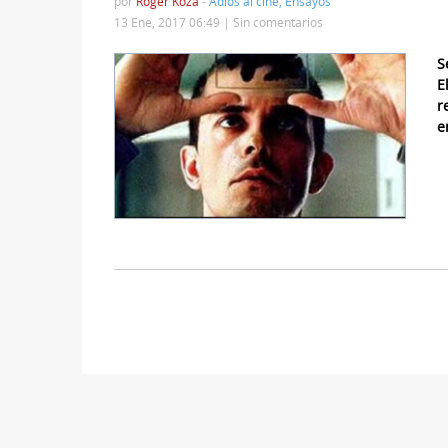
por
Roger Koza
-
Adiós al cine
,
Ensayos
13 Ene, 2017 06:49 |
Sin comentarios
S
E
r
e