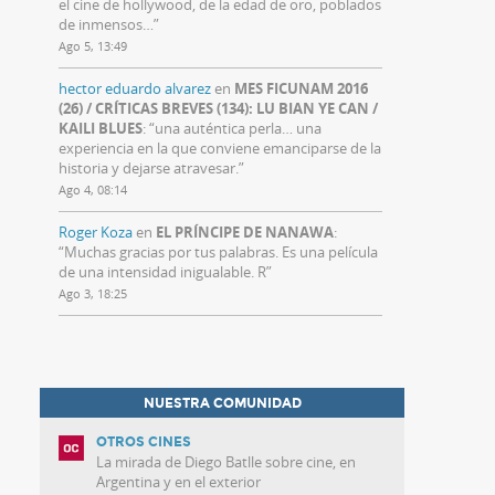
el cine de hollywood, de la edad de oro, poblados
de inmensos…
”
Ago 5, 13:49
hector eduardo alvarez
en
MES FICUNAM 2016
(26) / CRÍTICAS BREVES (134): LU BIAN YE CAN /
KAILI BLUES
: “
una auténtica perla… una
experiencia en la que conviene emanciparse de la
historia y dejarse atravesar.
”
Ago 4, 08:14
Roger Koza
en
EL PRÍNCIPE DE NANAWA
:
“
Muchas gracias por tus palabras. Es una película
de una intensidad inigualable. R
”
Ago 3, 18:25
NUESTRA COMUNIDAD
OTROS CINES
La mirada de Diego Batlle sobre cine, en
Argentina y en el exterior