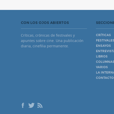
CON LOS OJOS ABIERTOS
SECCION
Críticas, crónicas de festivales y
CRÍTICAS
apuntes sobre cine. Una publicación
FESTIVALE
diaria, cinefilia permanente.
ENSAYOS
ENTREVIST
LIBROS
COLUMNA
VARIOS
LA INTERN
CONTACTO