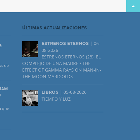
ÚLTIMAS ACTUALIZACIONES
| 06-
ESTRENOS ETERNOS
G
08-2026
ESTRENOS ETERNOS (28): EL
COMPLEJO DE UNA MADRE / THE
os de
EFFECT OF GAMMA RAYS ON MAN-IN-
THE-MOON MARIGOLDS
UNAM
| 05-08-2026
LIBROS
U
TIEMPO Y LUZ
a que