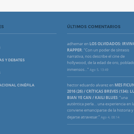
ES
ÚLTIMOS COMENTARIOS
adhemar
en
LOS OLVIDADOS: IRVIN
S
RAPPER
: “
Con un poder de síntesis
narrativa, nos describe el cine de
AS Y DEBATES
hollywood, de la edad de oro, poblad
inmensos…
”
Ago 5, 13:49
S
hector eduardo alvarez
en
MES FIC
ACIONAL CINÉFILA
2016 (26) / CRÍTICAS BREVES (134): L
BIAN YE CAN / KAILI BLUES
: “
una
auténtica perla… una experiencia en l
conviene emanciparse de la historia y
dejarse atravesar.
”
Ago 4, 08:14