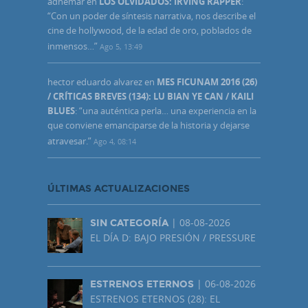
adhemar
en
LOS OLVIDADOS: IRVING RAPPER
:
“
Con un poder de síntesis narrativa, nos describe el
cine de hollywood, de la edad de oro, poblados de
inmensos…
”
Ago 5, 13:49
hector eduardo alvarez
en
MES FICUNAM 2016 (26)
/ CRÍTICAS BREVES (134): LU BIAN YE CAN / KAILI
BLUES
: “
una auténtica perla… una experiencia en la
que conviene emanciparse de la historia y dejarse
atravesar.
”
Ago 4, 08:14
ÚLTIMAS ACTUALIZACIONES
| 08-08-2026
SIN CATEGORÍA
EL DÍA D: BAJO PRESIÓN / PRESSURE
| 06-08-2026
ESTRENOS ETERNOS
ESTRENOS ETERNOS (28): EL