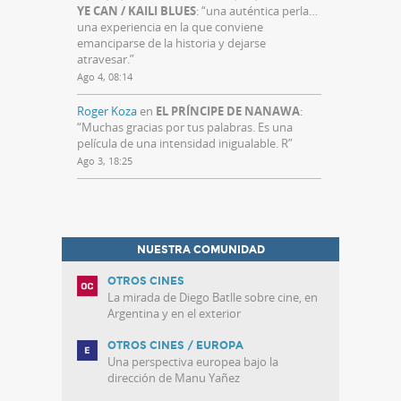
YE CAN / KAILI BLUES
: “
una auténtica perla…
una experiencia en la que conviene
emanciparse de la historia y dejarse
atravesar.
”
Ago 4, 08:14
Roger Koza
en
EL PRÍNCIPE DE NANAWA
:
“
Muchas gracias por tus palabras. Es una
película de una intensidad inigualable. R
”
Ago 3, 18:25
NUESTRA COMUNIDAD
OTROS CINES
La mirada de Diego Batlle sobre cine, en
Argentina y en el exterior
OTROS CINES / EUROPA
Una perspectiva europea bajo la
dirección de Manu Yañez