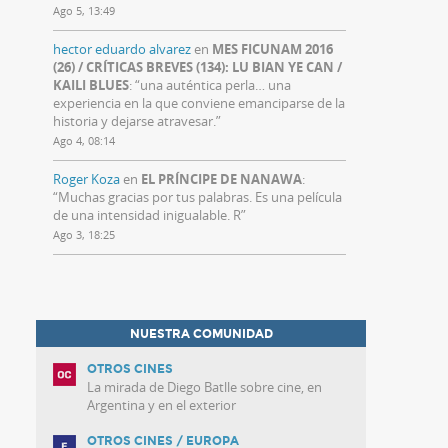
Ago 5, 13:49
hector eduardo alvarez
en
MES FICUNAM 2016
(26) / CRÍTICAS BREVES (134): LU BIAN YE CAN /
KAILI BLUES
: “
una auténtica perla… una
experiencia en la que conviene emanciparse de la
historia y dejarse atravesar.
”
Ago 4, 08:14
Roger Koza
en
EL PRÍNCIPE DE NANAWA
:
“
Muchas gracias por tus palabras. Es una película
de una intensidad inigualable. R
”
Ago 3, 18:25
NUESTRA COMUNIDAD
OTROS CINES
La mirada de Diego Batlle sobre cine, en
Argentina y en el exterior
OTROS CINES / EUROPA