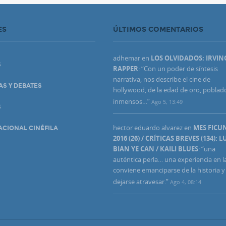
ES
ÚLTIMOS COMENTARIOS
adhemar
en
LOS OLVIDADOS: IRVIN
S
RAPPER
: “
Con un poder de síntesis
narrativa, nos describe el cine de
AS Y DEBATES
hollywood, de la edad de oro, poblad
inmensos…
”
Ago 5, 13:49
S
hector eduardo alvarez
en
MES FIC
ACIONAL CINÉFILA
2016 (26) / CRÍTICAS BREVES (134): L
BIAN YE CAN / KAILI BLUES
: “
una
auténtica perla… una experiencia en l
conviene emanciparse de la historia y
dejarse atravesar.
”
Ago 4, 08:14