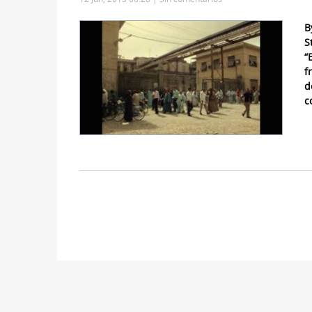
B
S
“
f
d
c