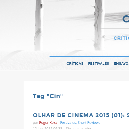
C
CRÍTI
CRÍTICAS
FESTIVALES
ENSAYO
Tag "Cin"
OLHAR DE CINEMA 2015 (01): 
por
Roger Koza
-
Festivales
,
Short Reviews
12 Jun, 2015 06:28 |
Sin comentarios