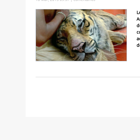
L
A
d
c
a
d