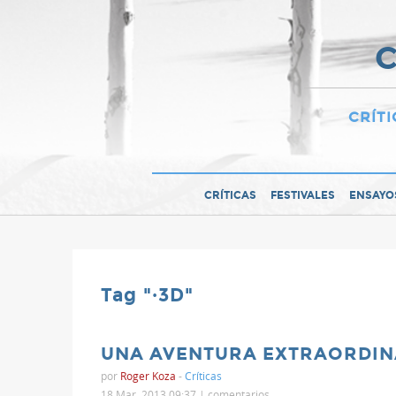
C
CRÍTI
CRÍTICAS
FESTIVALES
ENSAYO
Tag "·3D"
UNA AVENTURA EXTRAORDINARI
por
Roger Koza
-
Críticas
18 Mar, 2013 09:37 |
comentarios