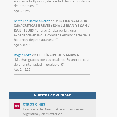
el cine de hollywood, de la edad de oro, poblados
de inmensos…
”
Ago 5, 13:49
hector eduardo alvarez
en
MES FICUNAM 2016
(26) / CRÍTICAS BREVES (134): LU BIAN YE CAN /
KAILI BLUES
: “
una auténtica perla… una
experiencia en la que conviene emanciparse de la
historia y dejarse atravesar.
”
Ago 4, 08:14
Roger Koza
en
EL PRÍNCIPE DE NANAWA
:
“
Muchas gracias por tus palabras. Es una película
de una intensidad inigualable. R
”
Ago 3, 18:25
NUESTRA COMUNIDAD
OTROS CINES
La mirada de Diego Batlle sobre cine, en
Argentina y en el exterior