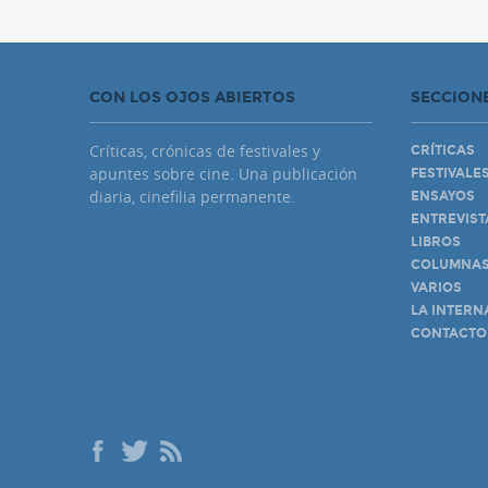
CON LOS OJOS ABIERTOS
SECCION
Críticas, crónicas de festivales y
CRÍTICAS
apuntes sobre cine. Una publicación
FESTIVALE
diaria, cinefilia permanente.
ENSAYOS
ENTREVIST
LIBROS
COLUMNA
VARIOS
LA INTERN
CONTACTO