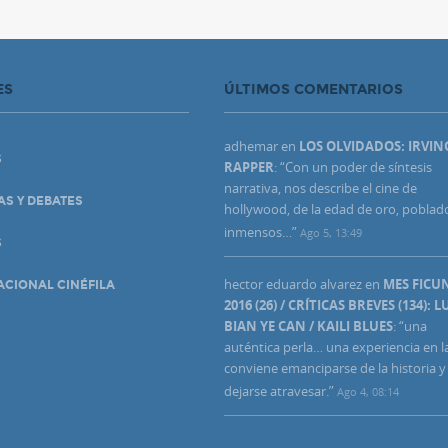
ES
ÚLTIMOS COMENTARIOS
adhemar
en
LOS OLVIDADOS: IRVIN
S
RAPPER
: “
Con un poder de síntesis
narrativa, nos describe el cine de
AS Y DEBATES
hollywood, de la edad de oro, poblad
inmensos…
”
Ago 5, 13:49
S
hector eduardo alvarez
en
MES FIC
ACIONAL CINÉFILA
2016 (26) / CRÍTICAS BREVES (134): L
BIAN YE CAN / KAILI BLUES
: “
una
auténtica perla… una experiencia en l
conviene emanciparse de la historia y
dejarse atravesar.
”
Ago 4, 08:14